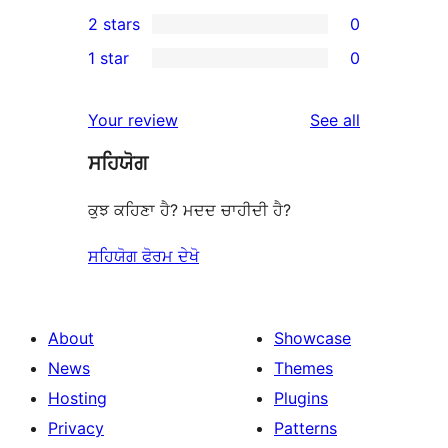
1
2 stars
0
reviews
star
3-
0
1 star
0
reviews
star
2-
0
review
star
1-
reviews
Your review
See all
reviews
star
ਸਹਿਯੋਗ
reviews
ਕੁਝ ਕਹਿਣਾ ਹੈ? ਮਦਦ ਚਾਹੀਦੀ ਹੈ?
ਸਹਿਯੋਗ ਫੋਰਮ ਦੇਖੋ
About
Showcase
News
Themes
Hosting
Plugins
Privacy
Patterns