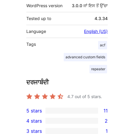
WordPress version
3.0.0 ਜਾਂ ਇਸ ਤੋਂ ਉੱਚਾ
Tested up to
4.3.34
Language
English (US)
Tags
acf
advanced custom fields
repeater
ਦਰਜਾਬੰਦੀ
4.7
out of 5 stars.
5 stars
11
11
4 stars
2
5-
2
3 stars
1
star
4-