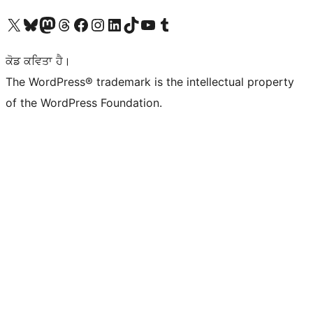
Visit our X (formerly Twitter) account
Visit our Bluesky account
Visit our Mastodon account
Visit our Threads account
Visit our Facebook page
Visit our Instagram account
Visit our LinkedIn account
Visit our TikTok account
Visit our YouTube channel
Visit our Tumblr account
ਕੋਡ ਕਵਿਤਾ ਹੈ।
The WordPress® trademark is the intellectual property
of the WordPress Foundation.