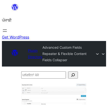
ਸਿੱਧਾ
ਸਮੱਗਰੀ
ਪੰਜਾਬੀ
'ਤੇ
ਜਾਓ
Get WordPress
Advanced Custom Fields
Plugin
Repeater & Flexible Content
Directory
Fields Collapser
ਪਲੱਗਇਨਾਂ
ਖੋਜੋ