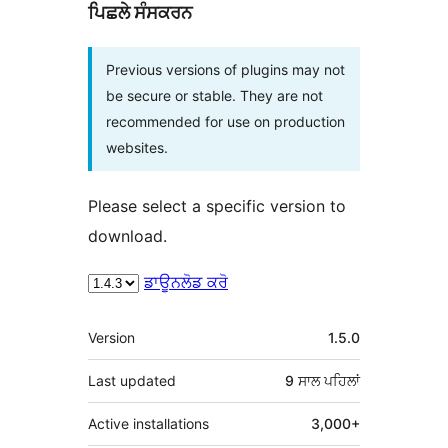
ਪਿਛਲੇ ਸੰਸਕਰਨ
Previous versions of plugins may not
be secure or stable. They are not
recommended for use on production
websites.
Please select a specific version to
download.
ਡਾਊਨਲੋਡ ਕਰੋ
ਮੈਟਾ
Version
1.5.0
Last updated
9 ਸਾਲ
ਪਹਿਲਾਂ
Active installations
3,000+