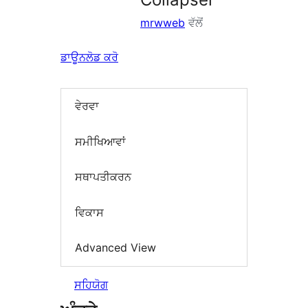
mrwweb
ਵੱਲੋਂ
ਡਾਊਨਲੋਡ ਕਰੋ
ਵੇਰਵਾ
ਸਮੀਖਿਆਵਾਂ
ਸਥਾਪਤੀਕਰਨ
ਵਿਕਾਸ
Advanced View
ਸਹਿਯੋਗ