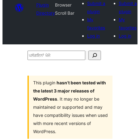
Submit a
Submit a
Plugin
Browser
plugin
plugin
Directory
Scroll Bar
My
My
favorites
favorites
Log in
Log in
ਪਲੱਗਇਨਾਂ
ਖੋਜੋ
This plugin
hasn’t been tested with
the latest 3 major releases of
WordPress
. It may no longer be
maintained or supported and may
have compatibility issues when used
with more recent versions of
WordPress.