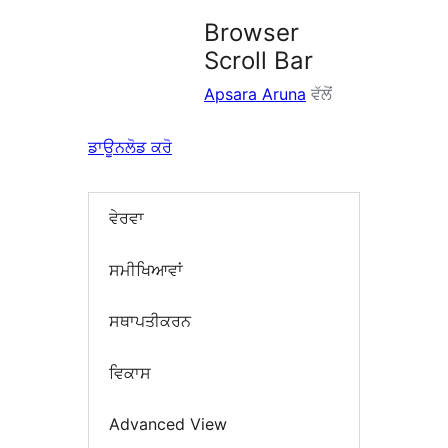
Browser
Scroll Bar
Apsara Aruna
ਵੱਲੋਂ
ਡਾਊਨਲੋਡ ਕਰੋ
ਵੇਰਵਾ
ਸਮੀਖਿਆਵਾਂ
ਸਥਾਪਤੀਕਰਨ
ਵਿਕਾਸ
Advanced View