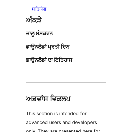
ਸਹਿਯੋਗ
ਅੰਕੜੇ
ਚਾਲੂ ਸੰਸਕਰਨ
ਡਾਊਨਲੋਡਾਂ ਪ੍ਰਤੀ ਦਿਨ
ਡਾਊਨਲੋਡਾਂ ਦਾ ਇਤਿਹਾਸ
ਅਡਵਾਂਸ ਵਿਕਲਪ
This section is intended for
advanced users and developers
only. They are presented here for