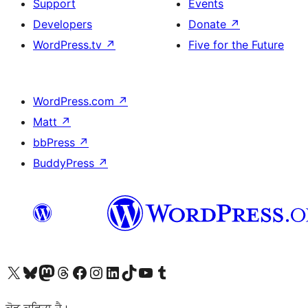
Support
Events
Developers
Donate
↗
WordPress.tv
↗
Five for the Future
WordPress.com
↗
Matt
↗
bbPress
↗
BuddyPress
↗
Visit our X (formerly Twitter) account
Visit our Bluesky account
Visit our Mastodon account
Visit our Threads account
Visit our Facebook page
Visit our Instagram account
Visit our LinkedIn account
Visit our TikTok account
Visit our YouTube channel
Visit our Tumblr account
ਕੋਡ ਕਵਿਤਾ ਹੈ।