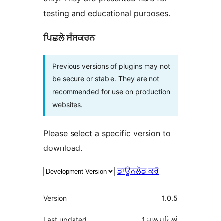
testing and educational purposes.
ਪਿਛਲੇ ਸੰਸਕਰਨ
Previous versions of plugins may not
be secure or stable. They are not
recommended for use on production
websites.
Please select a specific version to
download.
ਡਾਊਨਲੋਡ ਕਰੋ
ਮੈਟਾ
Version
1.0.5
Last updated
1 ਸਾਲ
ਪਹਿਲਾਂ