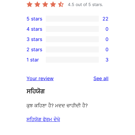
4.5
out of 5 stars.
5 stars
22
22
4 stars
0
5-
0
3 stars
0
star
4-
0
2 stars
0
reviews
star
3-
0
1 star
3
reviews
star
2-
3
reviews
star
1-
reviews
Your review
See all
reviews
star
ਸਹਿਯੋਗ
reviews
ਕੁਝ ਕਹਿਣਾ ਹੈ? ਮਦਦ ਚਾਹੀਦੀ ਹੈ?
ਸਹਿਯੋਗ ਫੋਰਮ ਦੇਖੋ