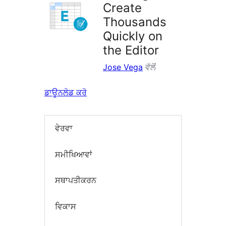
Create
Thousands
Quickly on
the Editor
Jose Vega
ਵੱਲੋਂ
ਡਾਊਨਲੋਡ ਕਰੋ
ਵੇਰਵਾ
ਸਮੀਖਿਆਵਾਂ
ਸਥਾਪਤੀਕਰਨ
ਵਿਕਾਸ