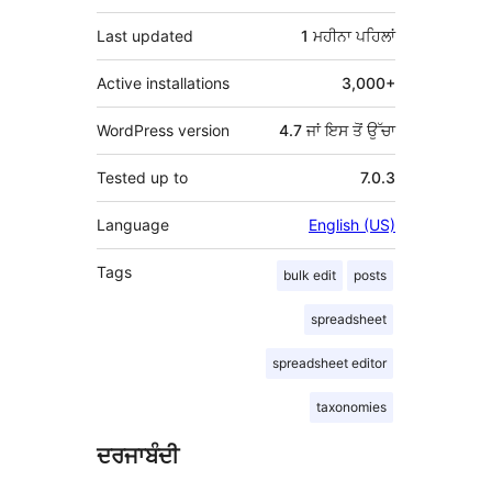
Last updated
1 ਮਹੀਨਾ
ਪਹਿਲਾਂ
Active installations
3,000+
WordPress version
4.7 ਜਾਂ ਇਸ ਤੋਂ ਉੱਚਾ
Tested up to
7.0.3
Language
English (US)
Tags
bulk edit
posts
spreadsheet
spreadsheet editor
taxonomies
ਦਰਜਾਬੰਦੀ