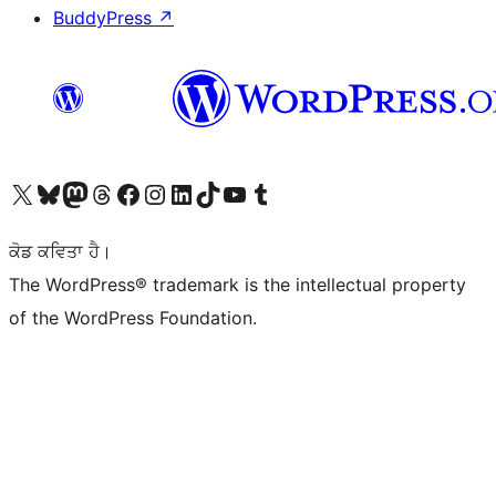
BuddyPress
↗
Visit our X (formerly Twitter) account
Visit our Bluesky account
Visit our Mastodon account
Visit our Threads account
Visit our Facebook page
Visit our Instagram account
Visit our LinkedIn account
Visit our TikTok account
Visit our YouTube channel
Visit our Tumblr account
ਕੋਡ ਕਵਿਤਾ ਹੈ।
The WordPress® trademark is the intellectual property
of the WordPress Foundation.