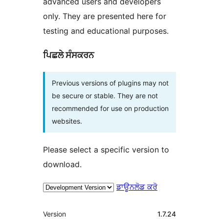
advanced users and developers
only. They are presented here for
testing and educational purposes.
ਪਿਛਲੇ ਸੰਸਕਰਨ
Previous versions of plugins may not
be secure or stable. They are not
recommended for use on production
websites.
Please select a specific version to
download.
ਡਾਊਨਲੋਡ ਕਰੋ
ਮੈਟਾ
Version
1.7.24