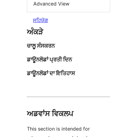
Advanced View
ਸਹਿਯੋਗ
ਅੰਕੜੇ
ਚਾਲੂ ਸੰਸਕਰਨ
ਡਾਊਨਲੋਡਾਂ ਪ੍ਰਤੀ ਦਿਨ
ਡਾਊਨਲੋਡਾਂ ਦਾ ਇਤਿਹਾਸ
ਅਡਵਾਂਸ ਵਿਕਲਪ
This section is intended for