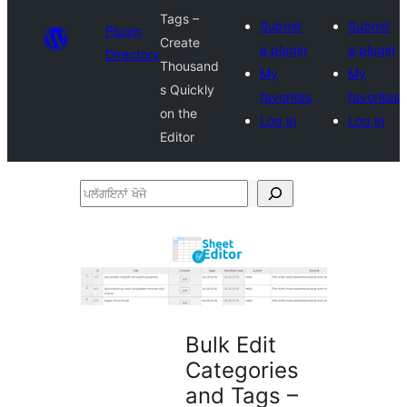
Tags –
Submit
Submit
Plugin
Create
a plugin
a plugin
Directory
Thousand
My
My
s Quickly
favorites
favorites
on the
Log in
Log in
Editor
ਪਲੱਗਇਨਾਂ
ਖੋਜੋ
Bulk Edit
Categories
and Tags –