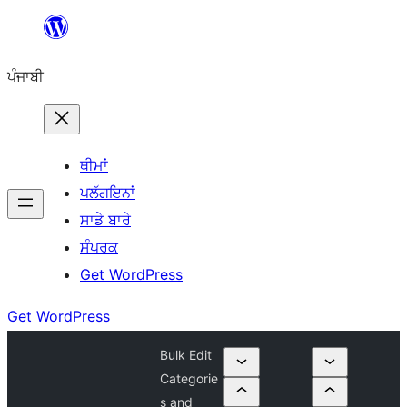
ਸਿੱਧਾ
ਸਮੱਗਰੀ
ਪੰਜਾਬੀ
'ਤੇ
ਜਾਓ
ਥੀਮਾਂ
ਪਲੱਗਇਨਾਂ
ਸਾਡੇ ਬਾਰੇ
ਸੰਪਰਕ
Get WordPress
Get WordPress
Bulk Edit
Categorie
s and