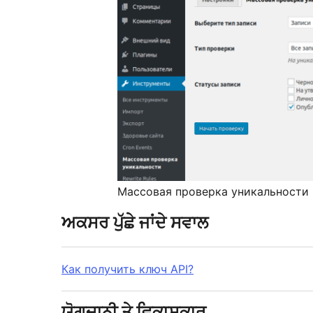
Массовая проверка уникальности
ਅਕਸਰ ਪੁੱਛੇ ਜਾਂਦੇ ਸਵਾਲ
Как получить ключ API?
ਯੋਗਦਾਨੀ ਤੇ ਵਿਕਾਸਕਾਰ