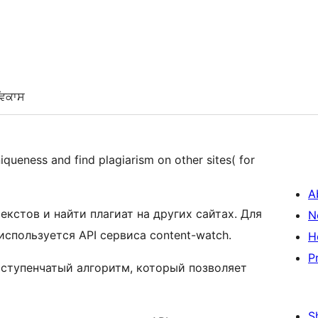
ਵਿਕਾਸ
iqueness and find plagiarism on other sites( for
A
екстов и найти плагиат на других сайтах. Для
N
используется API сервиса content-watch.
H
P
ступенчатый алгоритм, который позволяет
S