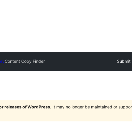
ory
Content Copy Finder
Submit 
jor releases of WordPress
. It may no longer be maintained or supp