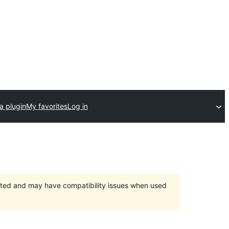
a plugin
My favorites
Log in
orted and may have compatibility issues when used