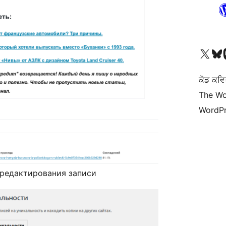
Visit our X (formerly 
Visit ou
Vi
ਕੋਡ ਕਵਿ
The Wo
WordPr
 редактирования записи