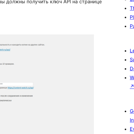
вы должны получить ключ API на странице
T
P
P
L
S
D
W
G
I
E