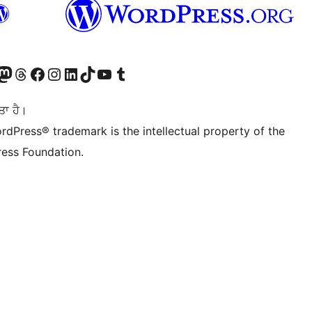
Twitter) account
r Bluesky account
sit our Mastodon account
Visit our Threads account
Visit our Facebook page
Visit our Instagram account
Visit our LinkedIn account
Visit our TikTok account
Visit our YouTube channel
Visit our Tumblr account
ਤਾ ਹੈ।
rdPress® trademark is the intellectual property of the
ess Foundation.