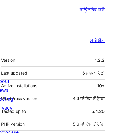
ਡਾਊਨਲੋਡ ਕਰੋ
ਸਹਿਯੋਗ
ਮੈਟਾ
Version
1.2.2
Last updated
6 ਸਾਲ
ਪਹਿਲਾਂ
bout
Active installations
10+
ews
osting
WordPress version
4.9 ਜਾਂ ਇਸ ਤੋਂ ਉੱਚਾ
rivacy
Tested up to
5.4.20
PHP version
5.6 ਜਾਂ ਇਸ ਤੋਂ ਉੱਚਾ
howcase