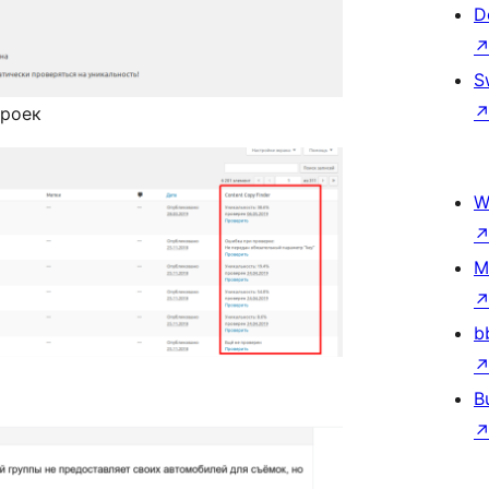
D
S
троек
W
M
b
B