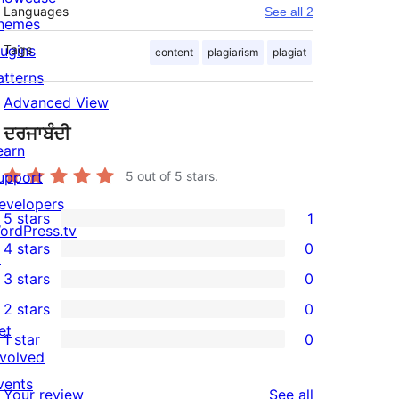
Languages
See all 2
hemes
lugins
Tags
content
plagiarism
plagiat
atterns
Advanced View
ਦਰਜਾਬੰਦੀ
earn
upport
5
out of 5 stars.
evelopers
5 stars
1
1
ordPress.tv
4 stars
0
5-
↗
0
3 stars
0
star
4-
0
2 stars
0
review
star
3-
0
et
1 star
0
reviews
star
2-
0
nvolved
reviews
star
1-
vents
reviews
Your review
See all