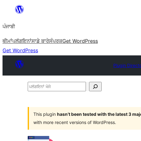
ਸਿੱਧਾ
ਸਮੱਗਰੀ
ਪੰਜਾਬੀ
'ਤੇ
ਜਾਓ
ਥੀਮਾਂ
ਪਲੱਗਇਨਾਂ
ਸਾਡੇ ਬਾਰੇ
ਸੰਪਰਕ
Get WordPress
Get WordPress
Plugin Direct
ਪਲੱਗਇਨਾਂ
ਖੋਜੋ
This plugin
hasn’t been tested with the latest 3 ma
with more recent versions of WordPress.