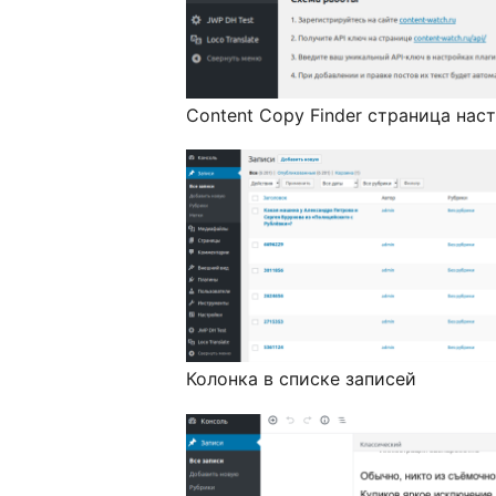
Content Copy Finder страница нас
Колонка в списке записей