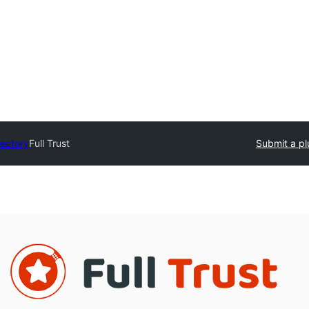
rectory
Full Trust
Submit a pl