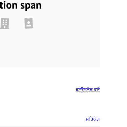
ਡਾਊਨਲੋਡ ਕਰੋ
ਸਹਿਯੋਗ