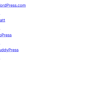
ordPress.com
↗
att
↗
bPress
↗
uddyPress
↗