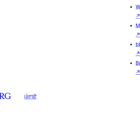
W
M
b
B
ਪੰਜਾਬੀ