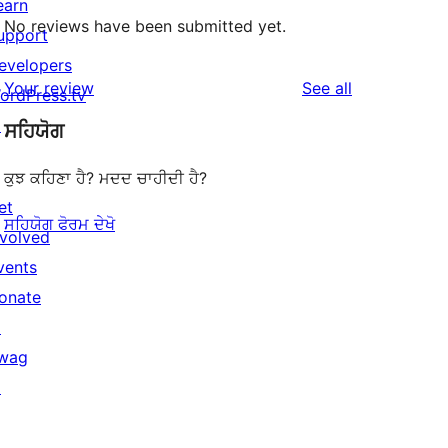
earn
No reviews have been submitted yet.
upport
evelopers
reviews
Your review
See all
ordPress.tv
↗
ਸਹਿਯੋਗ
ਕੁਝ ਕਹਿਣਾ ਹੈ? ਮਦਦ ਚਾਹੀਦੀ ਹੈ?
et
ਸਹਿਯੋਗ ਫੋਰਮ ਦੇਖੋ
nvolved
vents
onate
↗
wag
↗