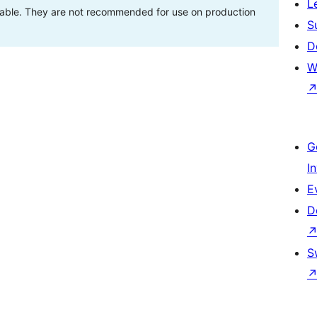
L
stable. They are not recommended for use on production
S
D
W
G
I
E
D
S