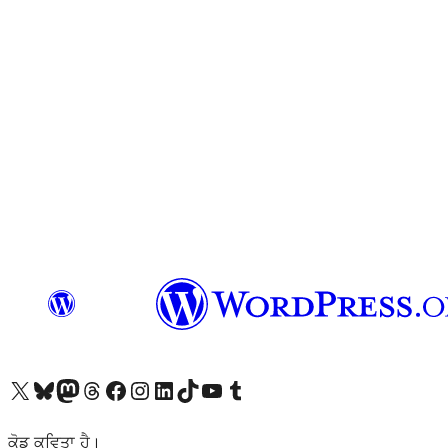
Visit our X (formerly Twitter) account
Visit our Bluesky account
Visit our Mastodon account
Visit our Threads account
Visit our Facebook page
Visit our Instagram account
Visit our LinkedIn account
Visit our TikTok account
Visit our YouTube channel
Visit our Tumblr account
ਕੋਡ ਕਵਿਤਾ ਹੈ।