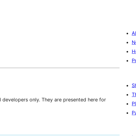
A
N
H
P
S
T
d developers only. They are presented here for
P
P