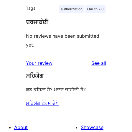
Tags
authorization
OAuth 2.0
ਦਰਜਾਬੰਦੀ
No reviews have been submitted
yet.
reviews
Your review
See all
ਸਹਿਯੋਗ
ਕੁਝ ਕਹਿਣਾ ਹੈ? ਮਦਦ ਚਾਹੀਦੀ ਹੈ?
ਸਹਿਯੋਗ ਫੋਰਮ ਦੇਖੋ
About
Showcase