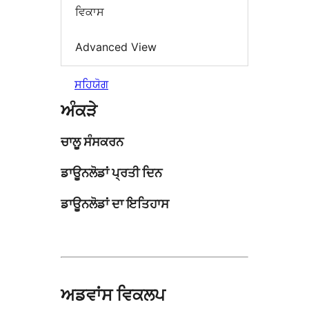
ਵਿਕਾਸ
Advanced View
ਸਹਿਯੋਗ
ਅੰਕੜੇ
ਚਾਲੂ ਸੰਸਕਰਨ
ਡਾਊਨਲੋਡਾਂ ਪ੍ਰਤੀ ਦਿਨ
ਡਾਊਨਲੋਡਾਂ ਦਾ ਇਤਿਹਾਸ
ਅਡਵਾਂਸ ਵਿਕਲਪ