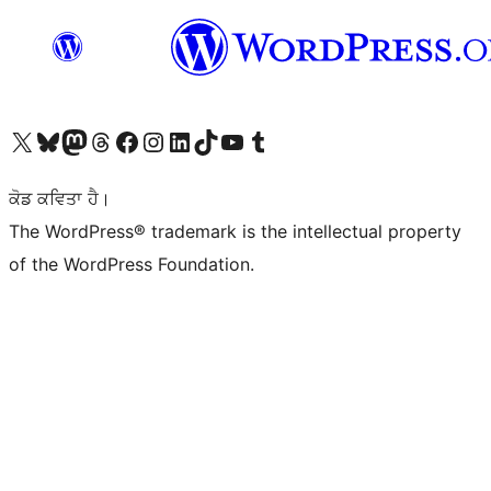
Visit our X (formerly Twitter) account
Visit our Bluesky account
Visit our Mastodon account
Visit our Threads account
Visit our Facebook page
Visit our Instagram account
Visit our LinkedIn account
Visit our TikTok account
Visit our YouTube channel
Visit our Tumblr account
ਕੋਡ ਕਵਿਤਾ ਹੈ।
The WordPress® trademark is the intellectual property
of the WordPress Foundation.