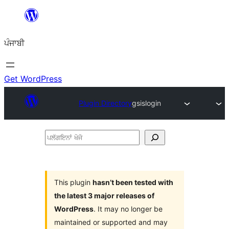
ਸਿੱਧਾ
ਸਮੱਗਰੀ
ਪੰਜਾਬੀ
'ਤੇ
ਜਾਓ
Get WordPress
Plugin Directory
gsislogin
ਪਲੱਗਇਨਾਂ
ਖੋਜੋ
This plugin
hasn’t been tested with
the latest 3 major releases of
WordPress
. It may no longer be
maintained or supported and may