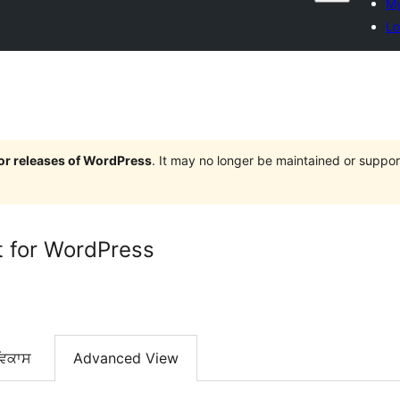
My
Lo
jor releases of WordPress
. It may no longer be maintained or supp
t for WordPress
ਵਿਕਾਸ
Advanced View