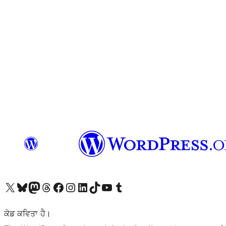
Visit our X (formerly Twitter) account
Visit our Bluesky account
Visit our Mastodon account
Visit our Threads account
Visit our Facebook page
Visit our Instagram account
Visit our LinkedIn account
Visit our TikTok account
Visit our YouTube channel
Visit our Tumblr account
ਕੋਡ ਕਵਿਤਾ ਹੈ।