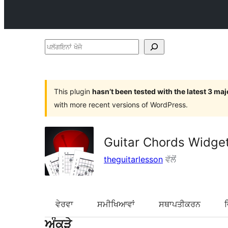
ਪਲੱਗਇਨਾਂ
ਖੋਜੋ
This plugin
hasn’t been tested with the latest 3 ma
with more recent versions of WordPress.
Guitar Chords Widge
theguitarlesson
ਵੱਲੋਂ
ਵੇਰਵਾ
ਸਮੀਖਿਆਵਾਂ
ਸਥਾਪਤੀਕਰਨ
ਅੰਕੜੇ