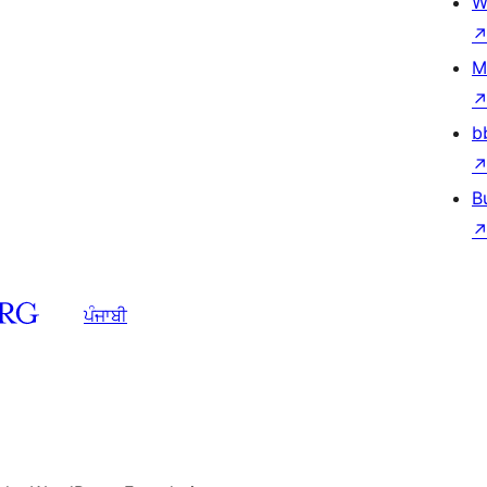
W
M
b
B
ਪੰਜਾਬੀ