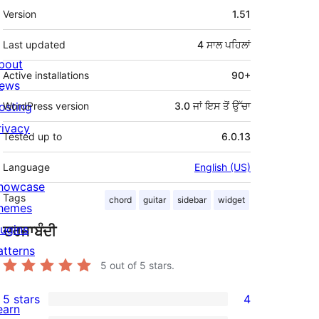
ਮੈਟਾ
Version
1.51
Last updated
4 ਸਾਲ
ਪਹਿਲਾਂ
bout
Active installations
90+
ews
osting
WordPress version
3.0 ਜਾਂ ਇਸ ਤੋਂ ਉੱਚਾ
rivacy
Tested up to
6.0.13
Language
English (US)
howcase
Tags
chord
guitar
sidebar
widget
hemes
lugins
ਦਰਜਾਬੰਦੀ
atterns
5
out of 5 stars.
5 stars
4
4
earn