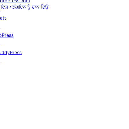
ordPress.com
ਇਸ ਪਲੱਗਇਨ ਨੂੰ ਦਾਨ ਦਿਉ
↗
att
↗
bPress
↗
uddyPress
↗