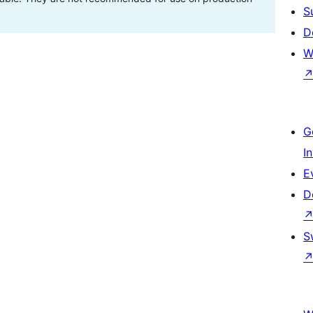
S
D
W
G
I
E
D
S