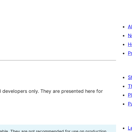
A
N
H
P
S
T
d developers only. They are presented here for
P
P
L
stable. They are not recommended for use on production