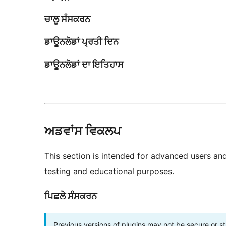
ਚਾਲੂ ਸੰਸਕਰਨ
ਡਾਊਨਲੋਡਾਂ ਪ੍ਰਤੀ ਦਿਨ
ਡਾਊਨਲੋਡਾਂ ਦਾ ਇਤਿਹਾਸ
ਅਡਵਾਂਸ ਵਿਕਲਪ
This section is intended for advanced users an
testing and educational purposes.
ਪਿਛਲੇ ਸੰਸਕਰਨ
Previous versions of plugins may not be secure or 