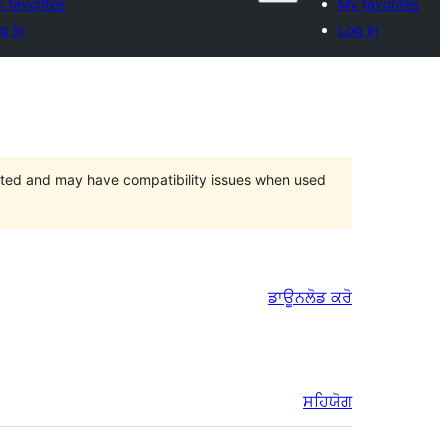
 favorites
My favorites
g in
Log in
orted and may have compatibility issues when used
ਡਾਊਨਲੋਡ ਕਰੋ
ਸਹਿਯੋਗ