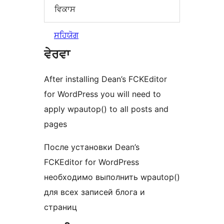
ਵਿਕਾਸ
ਸਹਿਯੋਗ
ਵੇਰਵਾ
After installing Dean’s FCKEditor
for WordPress you will need to
apply wpautop() to all posts and
pages
После установки Dean’s
FCKEditor for WordPress
необходимо выполнить wpautop()
для всех записей блога и
страниц