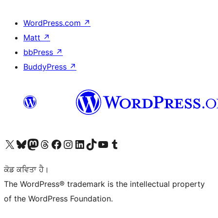
WordPress.com
↗
Matt
↗
bbPress
↗
BuddyPress
↗
Visit our X (formerly Twitter) account
Visit our Bluesky account
Visit our Mastodon account
Visit our Threads account
Visit our Facebook page
Visit our Instagram account
Visit our LinkedIn account
Visit our TikTok account
Visit our YouTube channel
Visit our Tumblr account
ਕੋਡ ਕਵਿਤਾ ਹੈ।
The WordPress® trademark is the intellectual property
of the WordPress Foundation.