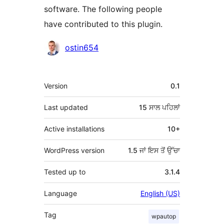
software. The following people
have contributed to this plugin.
ਯੋਗਦਾਨੀ
ostin654
ਮੈਟਾ
Version
0.1
Last updated
15 ਸਾਲ
ਪਹਿਲਾਂ
Active installations
10+
WordPress version
1.5 ਜਾਂ ਇਸ ਤੋਂ ਉੱਚਾ
Tested up to
3.1.4
Language
English (US)
Tag
wpautop