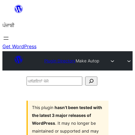
ਸਿੱਧਾ
ਸਮੱਗਰੀ
ਪੰਜਾਬੀ
'ਤੇ
ਜਾਓ
Get WordPress
Plugin Directory
Make Autop
ਪਲੱਗਇਨਾਂ
ਖੋਜੋ
This plugin
hasn’t been tested with
the latest 3 major releases of
WordPress
. It may no longer be
maintained or supported and may