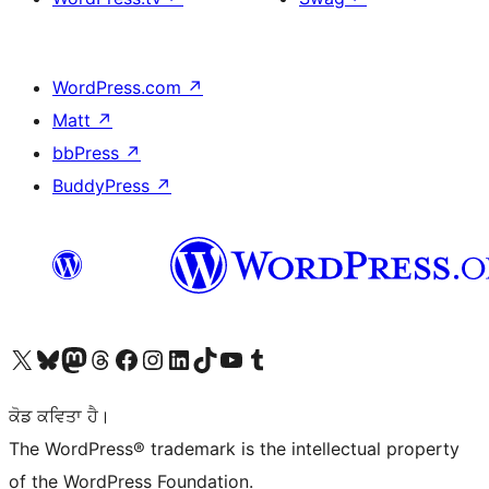
WordPress.com
↗
Matt
↗
bbPress
↗
BuddyPress
↗
Visit our X (formerly Twitter) account
Visit our Bluesky account
Visit our Mastodon account
Visit our Threads account
Visit our Facebook page
Visit our Instagram account
Visit our LinkedIn account
Visit our TikTok account
Visit our YouTube channel
Visit our Tumblr account
ਕੋਡ ਕਵਿਤਾ ਹੈ।
The WordPress® trademark is the intellectual property
of the WordPress Foundation.