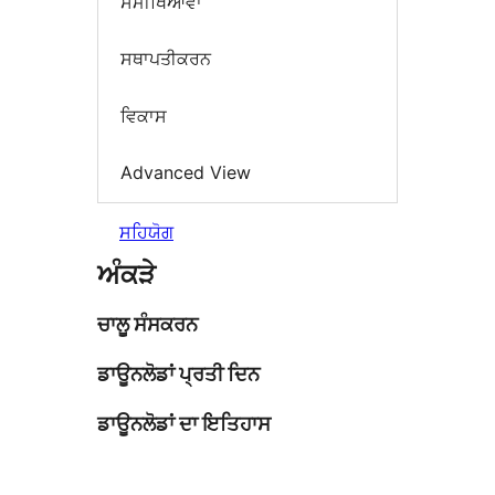
ਸਮੀਖਿਆਵਾਂ
ਸਥਾਪਤੀਕਰਨ
ਵਿਕਾਸ
Advanced View
ਸਹਿਯੋਗ
ਅੰਕੜੇ
ਚਾਲੂ ਸੰਸਕਰਨ
ਡਾਊਨਲੋਡਾਂ ਪ੍ਰਤੀ ਦਿਨ
ਡਾਊਨਲੋਡਾਂ ਦਾ ਇਤਿਹਾਸ