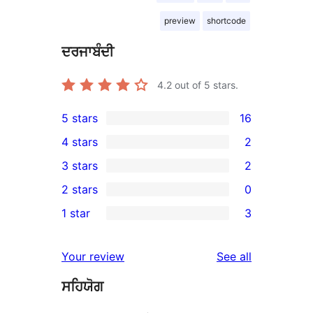
preview
shortcode
ਦਰਜਾਬੰਦੀ
4.2
out of 5 stars.
5 stars
16
16
4 stars
2
5-
2
3 stars
2
star
4-
2
2 stars
0
reviews
star
3-
0
1 star
3
reviews
star
2-
3
reviews
star
1-
reviews
Your review
See all
reviews
star
ਸਹਿਯੋਗ
reviews