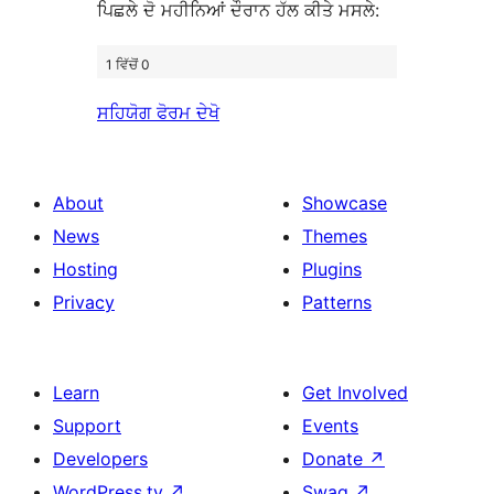
ਪਿਛਲੇ ਦੋ ਮਹੀਨਿਆਂ ਦੌਰਾਨ ਹੱਲ ਕੀਤੇ ਮਸਲੇ:
1 ਵਿੱਚੋਂ 0
ਸਹਿਯੋਗ ਫੋਰਮ ਦੇਖੋ
About
Showcase
News
Themes
Hosting
Plugins
Privacy
Patterns
Learn
Get Involved
Support
Events
Developers
Donate
↗
WordPress.tv
↗
Swag
↗