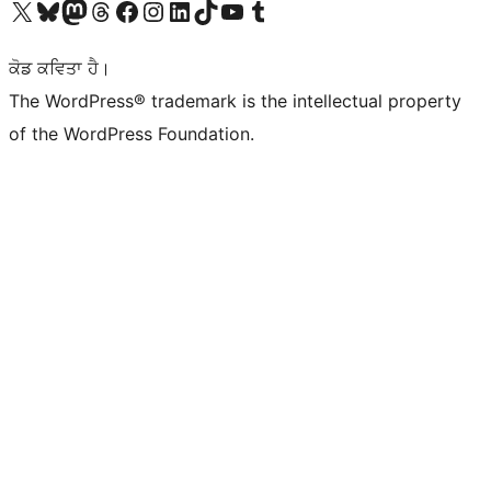
Visit our X (formerly Twitter) account
Visit our Bluesky account
Visit our Mastodon account
Visit our Threads account
Visit our Facebook page
Visit our Instagram account
Visit our LinkedIn account
Visit our TikTok account
Visit our YouTube channel
Visit our Tumblr account
ਕੋਡ ਕਵਿਤਾ ਹੈ।
The WordPress® trademark is the intellectual property
of the WordPress Foundation.