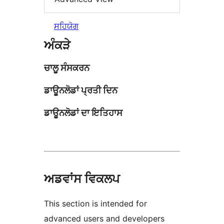
ਸਹਿਯੋਗ
ਅੰਕੜੇ
ਚਾਲੂ ਸੰਸਕਰਨ
ਡਾਊਨਲੋਡਾਂ ਪ੍ਰਤੀ ਦਿਨ
ਡਾਊਨਲੋਡਾਂ ਦਾ ਇਤਿਹਾਸ
ਅਡਵਾਂਸ ਵਿਕਲਪ
This section is intended for
advanced users and developers