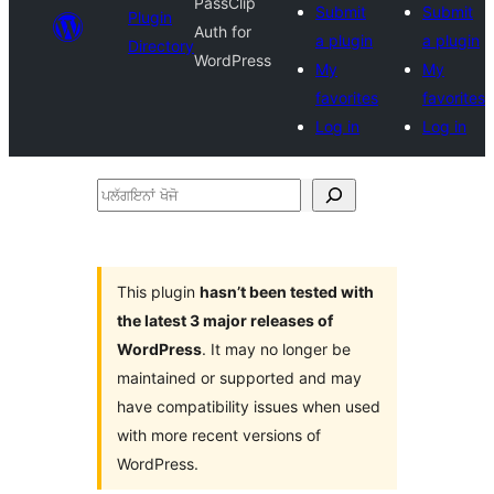
PassClip
Submit
Submit
Plugin
Auth for
a plugin
a plugin
Directory
WordPress
My
My
favorites
favorites
Log in
Log in
ਪਲੱਗਇਨਾਂ
ਖੋਜੋ
This plugin
hasn’t been tested with
the latest 3 major releases of
WordPress
. It may no longer be
maintained or supported and may
have compatibility issues when used
with more recent versions of
WordPress.