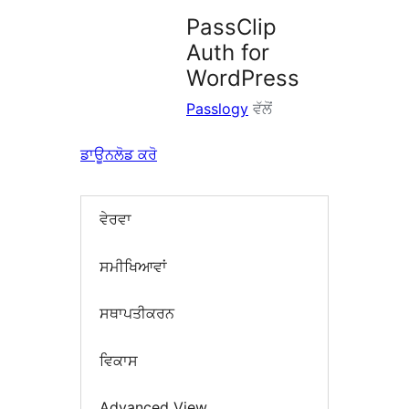
PassClip
Auth for
WordPress
Passlogy
ਵੱਲੋਂ
ਡਾਊਨਲੋਡ ਕਰੋ
ਵੇਰਵਾ
ਸਮੀਖਿਆਵਾਂ
ਸਥਾਪਤੀਕਰਨ
ਵਿਕਾਸ
Advanced View