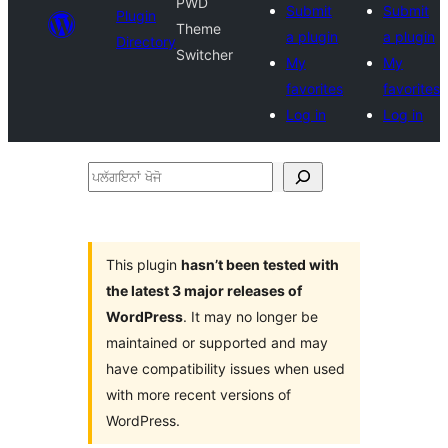
PWD
Submit
Submit
Plugin
Theme
a plugin
a plugin
Directory
Switcher
My
My
favorites
favorites
Log in
Log in
ਪਲੱਗਇਨਾਂ
ਖੋਜੋ
This plugin
hasn’t been tested with
the latest 3 major releases of
WordPress
. It may no longer be
maintained or supported and may
have compatibility issues when used
with more recent versions of
WordPress.