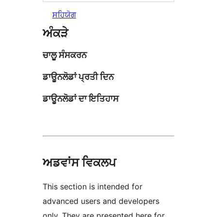
ਸਹਿਯੋਗ
ਅੰਕੜੇ
ਚਾਲੂ ਸੰਸਕਰਨ
ਡਾਊਨਲੋਡਾਂ ਪ੍ਰਤੀ ਦਿਨ
ਡਾਊਨਲੋਡਾਂ ਦਾ ਇਤਿਹਾਸ
ਅਡਵਾਂਸ ਵਿਕਲਪ
This section is intended for
advanced users and developers
only. They are presented here for