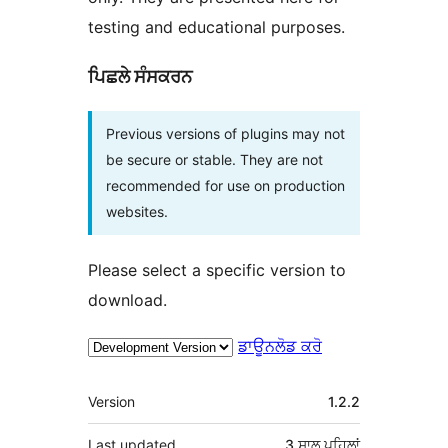
testing and educational purposes.
ਪਿਛਲੇ ਸੰਸਕਰਨ
Previous versions of plugins may not
be secure or stable. They are not
recommended for use on production
websites.
Please select a specific version to
download.
ਡਾਊਨਲੋਡ ਕਰੋ
ਮੈਟਾ
Version
1.2.2
Last updated
3 ਸਾਲ
ਪਹਿਲਾਂ