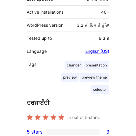
Active installations
40+
WordPress version
3.2 ਜਾਂ ਇਸ ਤੋਂ ਉੱਚਾ
Tested up to
6.3.9
Language
English (US)
Tags
changer
presentation
preview
preview theme
selector
ਦਰਜਾਬੰਦੀ
5
out of 5 stars.
5 stars
3
3