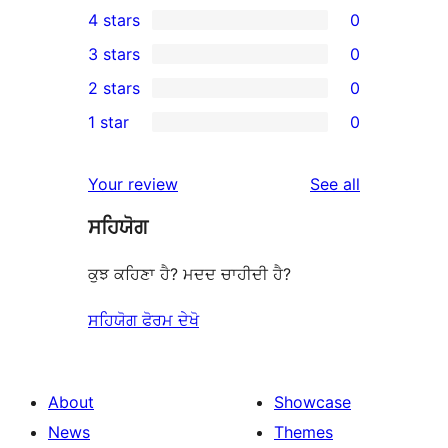
4 stars
0
5-
0
3 stars
0
star
4-
0
2 stars
0
reviews
star
3-
0
1 star
0
reviews
star
2-
0
reviews
star
1-
reviews
Your review
See all
reviews
star
ਸਹਿਯੋਗ
reviews
ਕੁਝ ਕਹਿਣਾ ਹੈ? ਮਦਦ ਚਾਹੀਦੀ ਹੈ?
ਸਹਿਯੋਗ ਫੋਰਮ ਦੇਖੋ
About
Showcase
News
Themes