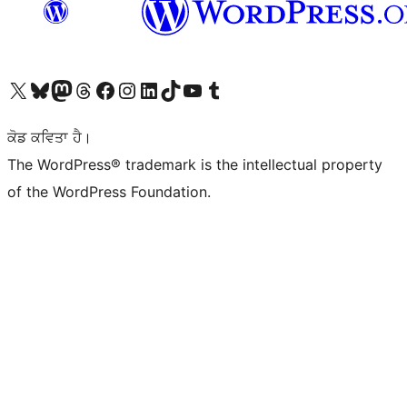
Visit our X (formerly Twitter) account
Visit our Bluesky account
Visit our Mastodon account
Visit our Threads account
Visit our Facebook page
Visit our Instagram account
Visit our LinkedIn account
Visit our TikTok account
Visit our YouTube channel
Visit our Tumblr account
ਕੋਡ ਕਵਿਤਾ ਹੈ।
The WordPress® trademark is the intellectual property
of the WordPress Foundation.