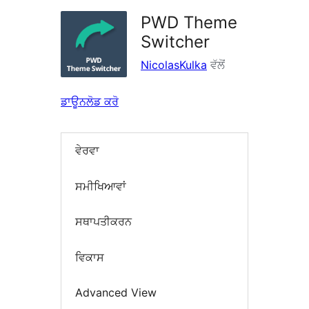
PWD Theme
Switcher
NicolasKulka
ਵੱਲੋਂ
ਡਾਊਨਲੋਡ ਕਰੋ
ਵੇਰਵਾ
ਸਮੀਖਿਆਵਾਂ
ਸਥਾਪਤੀਕਰਨ
ਵਿਕਾਸ
Advanced View