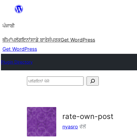
ਸਿੱਧਾ
ਸਮੱਗਰੀ
ਪੰਜਾਬੀ
'ਤੇ
ਜਾਓ
ਥੀਮਾਂ
ਪਲੱਗਇਨਾਂ
ਸਾਡੇ ਬਾਰੇ
ਸੰਪਰਕ
Get WordPress
Get WordPress
Plugin Directory
ਪਲੱਗਇਨਾਂ
ਖੋਜੋ
rate-own-post
nyasro
ਵੱਲੋਂ