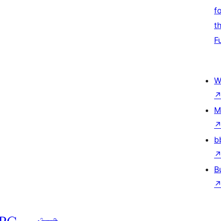
f
t
F
W
M
b
B