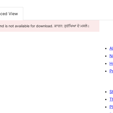
ced View
 is not available for download. ਕਾਰਨ: ਸੁਰੱਖਿਆ ਦੇ ਮਸਲੇ।
A
N
H
P
S
T
P