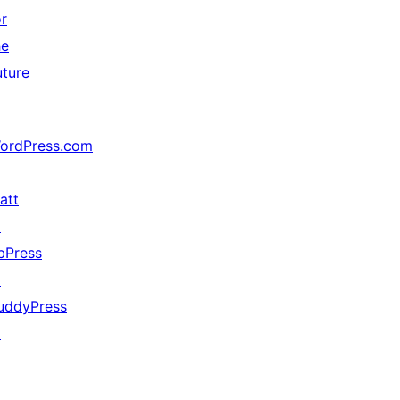
or
he
uture
ordPress.com
↗
att
↗
bPress
↗
uddyPress
↗