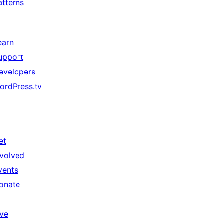
atterns
earn
upport
evelopers
ordPress.tv
↗
et
nvolved
vents
onate
↗
ive