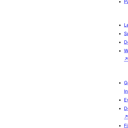
P
L
S
D
W
G
I
E
D
F