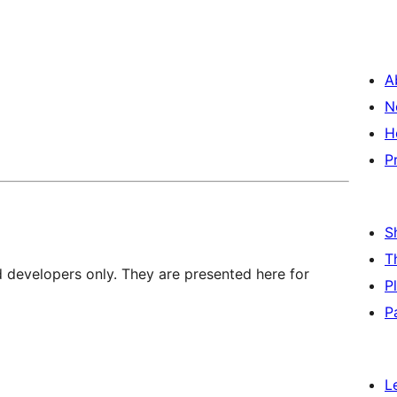
A
N
H
P
S
T
d developers only. They are presented here for
P
P
L