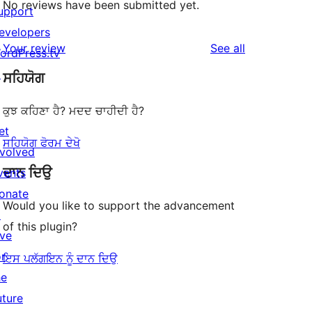
No reviews have been submitted yet.
upport
evelopers
reviews
Your review
See all
ordPress.tv
↗
ਸਹਿਯੋਗ
ਕੁਝ ਕਹਿਣਾ ਹੈ? ਮਦਦ ਚਾਹੀਦੀ ਹੈ?
et
ਸਹਿਯੋਗ ਫੋਰਮ ਦੇਖੋ
nvolved
ਦਾਨ ਦਿਉ
vents
onate
Would you like to support the advancement
↗
of this plugin?
ive
or
ਇਸ ਪਲੱਗਇਨ ਨੂੰ ਦਾਨ ਦਿਉ
he
uture