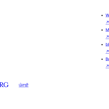
W
M
b
B
ਪੰਜਾਬੀ