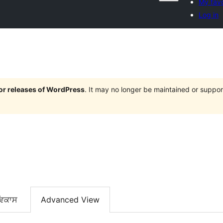
My favo
Log in
jor releases of WordPress
. It may no longer be maintained or supp
ਵਿਕਾਸ
Advanced View