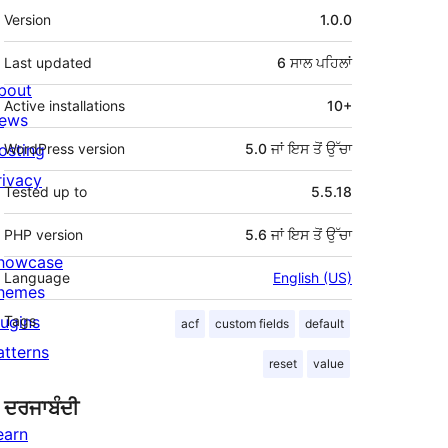
ਮੈਟਾ
Version
1.0.0
Last updated
6 ਸਾਲ
ਪਹਿਲਾਂ
bout
Active installations
10+
ews
osting
WordPress version
5.0 ਜਾਂ ਇਸ ਤੋਂ ਉੱਚਾ
rivacy
Tested up to
5.5.18
PHP version
5.6 ਜਾਂ ਇਸ ਤੋਂ ਉੱਚਾ
howcase
Language
English (US)
hemes
lugins
Tags
acf
custom fields
default
atterns
reset
value
ਦਰਜਾਬੰਦੀ
earn