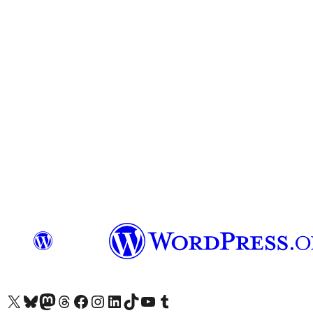
Visit our X (formerly Twitter) account
Visit our Bluesky account
Visit our Mastodon account
Visit our Threads account
Visit our Facebook page
Visit our Instagram account
Visit our LinkedIn account
Visit our TikTok account
Visit our YouTube channel
Visit our Tumblr account