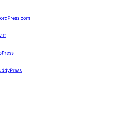
ordPress.com
↗
att
↗
bPress
↗
uddyPress
↗