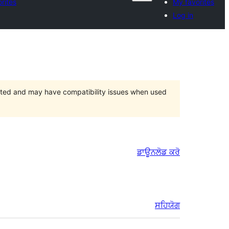
rites
My favorites
Log in
orted and may have compatibility issues when used
ਡਾਊਨਲੋਡ ਕਰੋ
ਸਹਿਯੋਗ