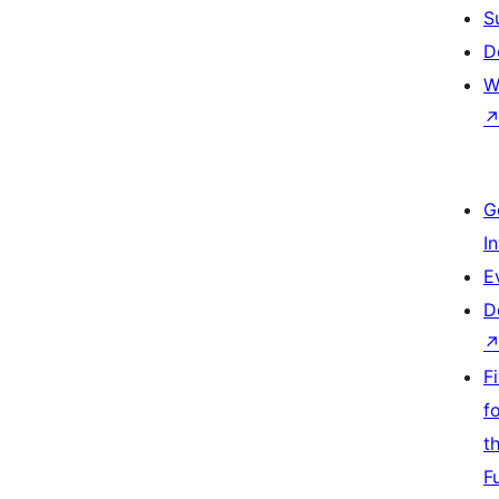
S
D
W
G
I
E
D
F
f
t
F