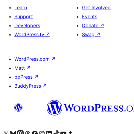
Learn
Get Involved
Support
Events
Developers
Donate
↗
WordPress.tv
↗
Swag
↗
WordPress.com
↗
Matt
↗
bbPress
↗
BuddyPress
↗
Visit our X (formerly Twitter) account
Visit our Bluesky account
Visit our Mastodon account
Visit our Threads account
Visit our Facebook page
Visit our Instagram account
Visit our LinkedIn account
Visit our TikTok account
Visit our YouTube channel
Visit our Tumblr account