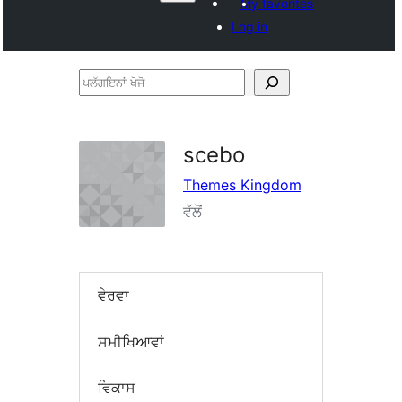
My favorites
Log in
ਪਲੱਗਇਨਾਂ
ਖੋਜੋ
scebo
Themes Kingdom
ਵੱਲੋਂ
ਵੇਰਵਾ
ਸਮੀਖਿਆਵਾਂ
ਵਿਕਾਸ