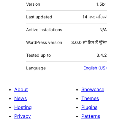
ਮੈਟਾ
Version
1.5b1
Last updated
14 ਸਾਲ
ਪਹਿਲਾਂ
Active installations
N/A
WordPress version
3.0.0 ਜਾਂ ਇਸ ਤੋਂ ਉੱਚਾ
Tested up to
3.4.2
Language
English (US)
About
Showcase
News
Themes
Hosting
Plugins
Privacy
Patterns