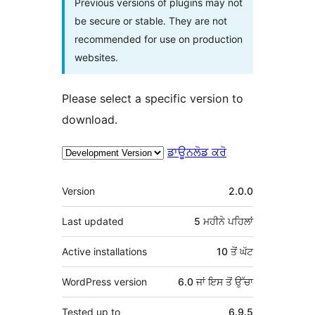
Previous versions of plugins may not
be secure or stable. They are not
recommended for use on production
websites.
Please select a specific version to
download.
ਡਾਊਨਲੋਡ ਕਰੋ
ਮੈਟਾ
Version
2.0.0
Last updated
5 ਮਹੀਨੇ
ਪਹਿਲਾਂ
Active installations
10 ਤੋਂ ਘੱਟ
WordPress version
6.0 ਜਾਂ ਇਸ ਤੋਂ ਉੱਚਾ
Tested up to
6.9.5