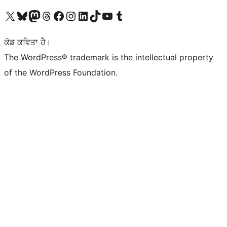
Visit our X (formerly Twitter) account
Visit our Bluesky account
Visit our Mastodon account
Visit our Threads account
Visit our Facebook page
Visit our Instagram account
Visit our LinkedIn account
Visit our TikTok account
Visit our YouTube channel
Visit our Tumblr account
ਕੋਡ ਕਵਿਤਾ ਹੈ।
The WordPress® trademark is the intellectual property
of the WordPress Foundation.