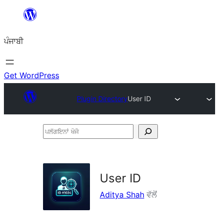
ਸਿੱਧਾ
ਸਮੱਗਰੀ
ਪੰਜਾਬੀ
'ਤੇ
ਜਾਓ
Get WordPress
Plugin Directory
User ID
ਪਲੱਗਇਨਾਂ
ਖੋਜੋ
User ID
Aditya Shah
ਵੱਲੋਂ