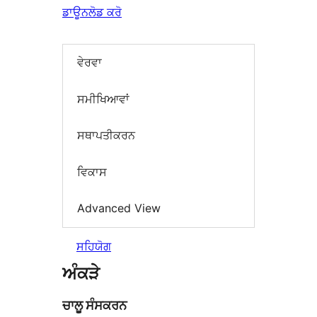
ਡਾਊਨਲੋਡ ਕਰੋ
ਵੇਰਵਾ
ਸਮੀਖਿਆਵਾਂ
ਸਥਾਪਤੀਕਰਨ
ਵਿਕਾਸ
Advanced View
ਸਹਿਯੋਗ
ਅੰਕੜੇ
ਚਾਲੂ ਸੰਸਕਰਨ