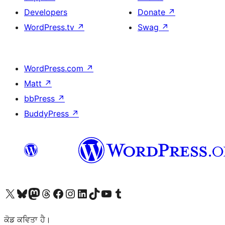
Developers
Donate
↗
WordPress.tv
↗
Swag
↗
WordPress.com
↗
Matt
↗
bbPress
↗
BuddyPress
↗
Visit our X (formerly Twitter) account
Visit our Bluesky account
Visit our Mastodon account
Visit our Threads account
Visit our Facebook page
Visit our Instagram account
Visit our LinkedIn account
Visit our TikTok account
Visit our YouTube channel
Visit our Tumblr account
ਕੋਡ ਕਵਿਤਾ ਹੈ।