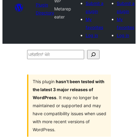
WP
Submit a
Submit a
Plugin
Metarep
plugin
plugin
Directory
eater
My
My
favorites
favorites
Log in
Log in
ਪਲੱਗਇਨਾਂ
ਖੋਜੋ
This plugin
hasn’t been tested with
the latest 3 major releases of
WordPress
. It may no longer be
maintained or supported and may
have compatibility issues when used
with more recent versions of
WordPress.