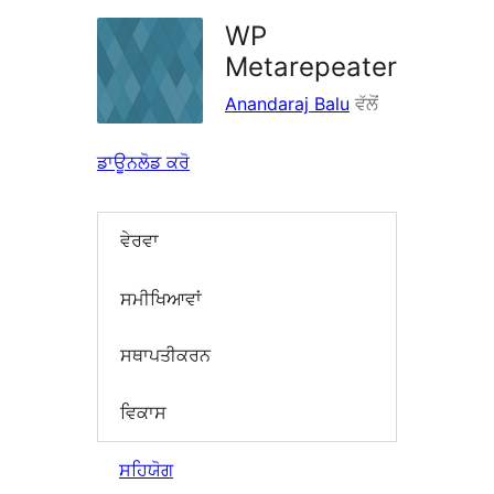
WP
Metarepeater
Anandaraj Balu
ਵੱਲੋਂ
ਡਾਊਨਲੋਡ ਕਰੋ
ਵੇਰਵਾ
ਸਮੀਖਿਆਵਾਂ
ਸਥਾਪਤੀਕਰਨ
ਵਿਕਾਸ
ਸਹਿਯੋਗ