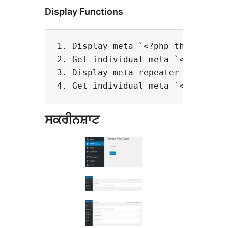
Display Functions
1. Display meta `<?php the_wpmr_fi
2. Get individual meta `<?php echo
3. Display meta repeater `<?php th
ਸਕਰੀਨਸ਼ਾਟ