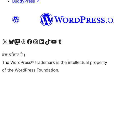
BuddyPress
↗
Visit our X (formerly Twitter) account
Visit our Bluesky account
Visit our Mastodon account
Visit our Threads account
Visit our Facebook page
Visit our Instagram account
Visit our LinkedIn account
Visit our TikTok account
Visit our YouTube channel
Visit our Tumblr account
ਕੋਡ ਕਵਿਤਾ ਹੈ।
The WordPress® trademark is the intellectual property
of the WordPress Foundation.