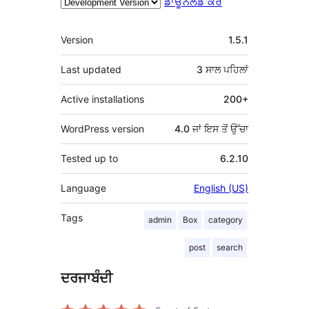
ਡਾਊਨਲੋਡ ਕਰੋ
ਮੈਟਾ
Version
1.5.1
Last updated
3 ਸਾਲ
ਪਹਿਲਾਂ
Active installations
200+
WordPress version
4.0 ਜਾਂ ਇਸ ਤੋਂ ਉੱਚਾ
Tested up to
6.2.10
Language
English (US)
Tags
admin
Box
category
post
search
ਦਰਜਾਬੰਦੀ