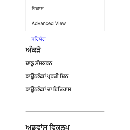
ਵਿਕਾਸ
Advanced View
ਸਹਿਯੋਗ
ਅੰਕੜੇ
ਚਾਲੂ ਸੰਸਕਰਨ
ਡਾਊਨਲੋਡਾਂ ਪ੍ਰਤੀ ਦਿਨ
ਡਾਊਨਲੋਡਾਂ ਦਾ ਇਤਿਹਾਸ
ਅਡਵਾਂਸ ਵਿਕਲਪ