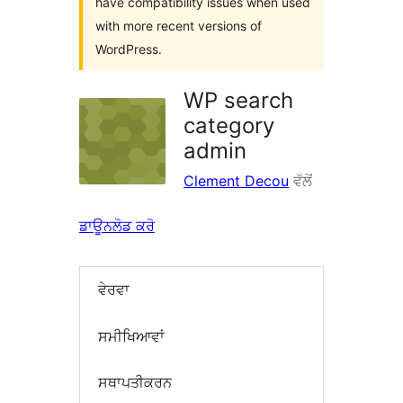
have compatibility issues when used
with more recent versions of
WordPress.
WP search
category
admin
Clement Decou
ਵੱਲੋਂ
ਡਾਊਨਲੋਡ ਕਰੋ
ਵੇਰਵਾ
ਸਮੀਖਿਆਵਾਂ
ਸਥਾਪਤੀਕਰਨ