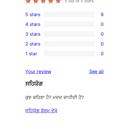
5
out of 5 stars.
5 stars
8
8
4 stars
0
5-
0
3 stars
0
star
4-
0
2 stars
0
reviews
star
3-
0
1 star
0
reviews
star
2-
0
reviews
star
1-
reviews
Your review
See all
reviews
star
ਸਹਿਯੋਗ
reviews
ਕੁਝ ਕਹਿਣਾ ਹੈ? ਮਦਦ ਚਾਹੀਦੀ ਹੈ?
ਸਹਿਯੋਗ ਫੋਰਮ ਦੇਖੋ