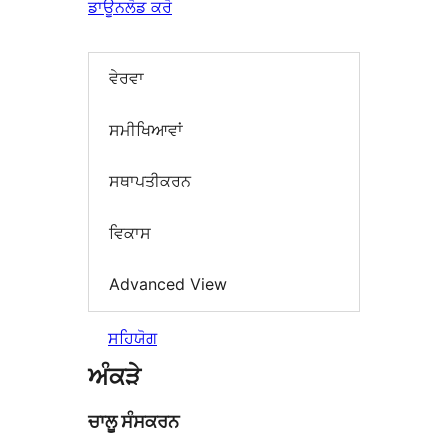
ਡਾਊਨਲੋਡ ਕਰੋ
ਵੇਰਵਾ
ਸਮੀਖਿਆਵਾਂ
ਸਥਾਪਤੀਕਰਨ
ਵਿਕਾਸ
Advanced View
ਸਹਿਯੋਗ
ਅੰਕੜੇ
ਚਾਲੂ ਸੰਸਕਰਨ