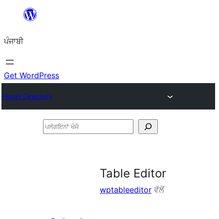
ਸਿੱਧਾ
ਸਮੱਗਰੀ
ਪੰਜਾਬੀ
'ਤੇ
ਜਾਓ
Get WordPress
Plugin Directory
ਪਲੱਗਇਨਾਂ
ਖੋਜੋ
Table Editor
wptableeditor
ਵੱਲੋਂ