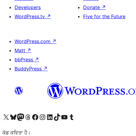
Developers
Donate
↗
WordPress.tv
↗
Five for the Future
WordPress.com
↗
Matt
↗
bbPress
↗
BuddyPress
↗
Visit our X (formerly Twitter) account
Visit our Bluesky account
Visit our Mastodon account
Visit our Threads account
Visit our Facebook page
Visit our Instagram account
Visit our LinkedIn account
Visit our TikTok account
Visit our YouTube channel
Visit our Tumblr account
ਕੋਡ ਕਵਿਤਾ ਹੈ।