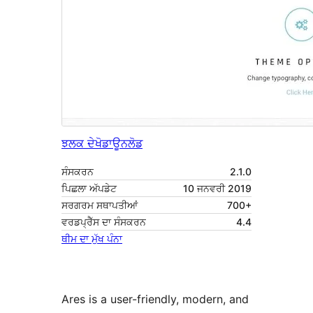
ਝਲਕ ਦੇਖੋ
ਡਾਊਨਲੋਡ
ਸੰਸਕਰਨ
2.1.0
ਪਿਛਲਾ ਅੱਪਡੇਟ
10 ਜਨਵਰੀ 2019
ਸਰਗਰਮ ਸਥਾਪਤੀਆਂ
700+
ਵਰਡਪ੍ਰੈੱਸ ਦਾ ਸੰਸਕਰਨ
4.4
ਥੀਮ ਦਾ ਮੁੱਖ ਪੰਨਾ
Ares is a user-friendly, modern, and