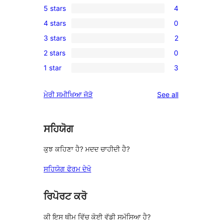
5 stars
4
4
4 stars
0
5-
0
3 stars
2
star
4-
2
reviews
2 stars
0
star
3-
0
reviews
1 star
3
star
2-
3
reviews
star
1-
reviews
ਮੇਰੀ ਸਮੀਖਿਆ ਜੋੜੋ
See all
reviews
star
reviews
ਸਹਿਯੋਗ
ਕੁਝ ਕਹਿਣਾ ਹੈ? ਮਦਦ ਚਾਹੀਦੀ ਹੈ?
ਸਹਿਯੋਗ ਫੋਰਮ ਦੇਖੋ
ਰਿਪੋਰਟ ਕਰੋ
ਕੀ ਇਸ ਥੀਮ ਵਿੱਚ ਕੋਈ ਵੱਡੀ ਸਮੱਸਿਆ ਹੈ?