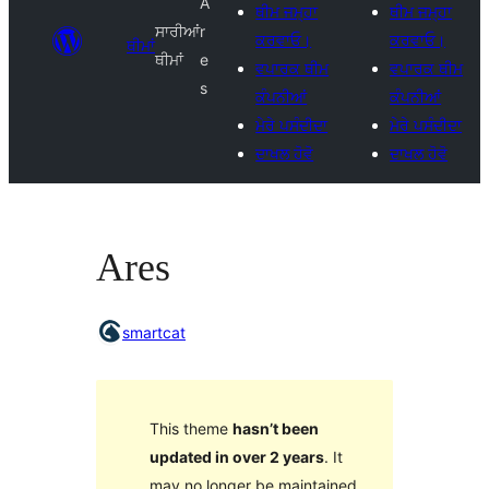
A
ਥੀਮ ਜਮ੍ਹਾ
ਥੀਮ ਜਮ੍ਹਾ
ਸਾਰੀਆਂ
r
ਕਰਵਾਓ।
ਕਰਵਾਓ।
ਥੀਮਾਂ
ਥੀਮਾਂ
e
ਵਪਾਰਕ ਥੀਮ
ਵਪਾਰਕ ਥੀਮ
s
ਕੰਪਨੀਆਂ
ਕੰਪਨੀਆਂ
ਮੇਰੇ ਪਸੰਦੀਦਾ
ਮੇਰੇ ਪਸੰਦੀਦਾ
ਦਾਖਲ ਹੋਵੋ
ਦਾਖਲ ਹੋਵੋ
Ares
smartcat
This theme
hasn’t been
updated in over 2 years
. It
may no longer be maintained