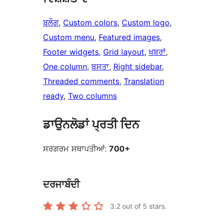
ਬਲੌਗ
, 
Custom colors
, 
Custom logo
, 
Custom menu
, 
Featured images
, 
Footer widgets
, 
Grid layout
, 
ਖਬਰਾਂ
, 
One column
, 
ਬਸਤਾ
, 
Right sidebar
, 
Threaded comments
, 
Translation
ready
, 
Two columns
ਡਾਉਨਲੋਡਾਂ ਪ੍ਰਤੀ ਦਿਨ
ਸਰਗਰਮ ਸਥਾਪਤੀਆਂ:
700+
ਦਰਜਾਬੰਦੀ
3.2
out of 5 stars.