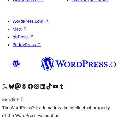
WordPress.com
↗
Matt
↗
bbPress
↗
BuddyPress
↗
Visit our X (formerly Twitter) account
Visit our Bluesky account
Visit our Mastodon account
Visit our Threads account
Visit our Facebook page
Visit our Instagram account
Visit our LinkedIn account
Visit our TikTok account
Visit our YouTube channel
Visit our Tumblr account
ਕੋਡ ਕਵਿਤਾ ਹੈ।
The WordPress® trademark is the intellectual property
of the WordPress Foundation.