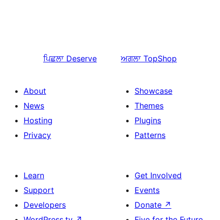
ਪਿਛਲਾ
Deserve
ਅਗਲਾ
TopShop
About
Showcase
News
Themes
Hosting
Plugins
Privacy
Patterns
Learn
Get Involved
Support
Events
Developers
Donate
↗
WordPress.tv
↗
Five for the Future