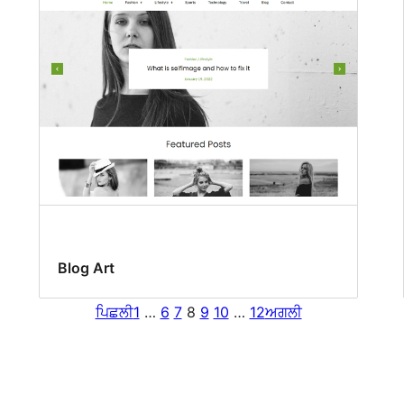
Blog Art
ਪਿਛਲੀ
1
…
6
7
8
9
10
…
12
ਅਗਲੀ