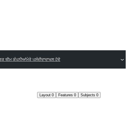
ਰਕ ਥੀਮ ਕੰਪਨੀਆਂ
ਮੇਰੇ ਪਸੰਦੀਦਾ
ਦਾਖਲ ਹੋਵੋ
Layout
0
Features
0
Subjects
0