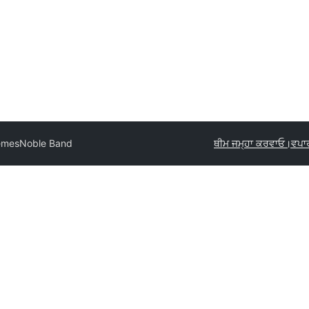
hemes
Noble Band
ਥੀਮ ਜਮ੍ਹਾ ਕਰਵਾਓ।
ਵਪਾ