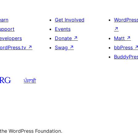
earn
Get Involved
WordPres
upport
Events
↗
evelopers
Donate
↗
Matt
↗
ordPress.tv
↗
Swag
↗
bbPress
BuddyPre
ਪੰਜਾਬੀ
 the WordPress Foundation.