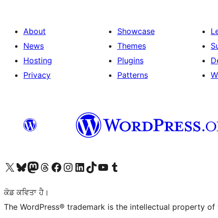
About
Showcase
L
News
Themes
S
Hosting
Plugins
D
Privacy
Patterns
W
Visit our X (formerly Twitter) account
Visit our Bluesky account
Visit our Mastodon account
Visit our Threads account
Visit our Facebook page
Visit our Instagram account
Visit our LinkedIn account
Visit our TikTok account
Visit our YouTube channel
Visit our Tumblr account
ਕੋਡ ਕਵਿਤਾ ਹੈ।
The WordPress® trademark is the intellectual property of