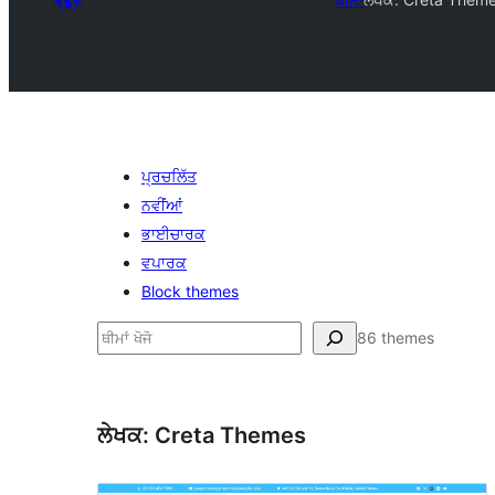
ਪ੍ਰਚਲਿੱਤ
ਨਵੀਂਆਂ
ਭਾਈਚਾਰਕ
ਵਪਾਰਕ
Block themes
ਖੋਜੋ
86 themes
ਲੇਖਕ: Creta Themes