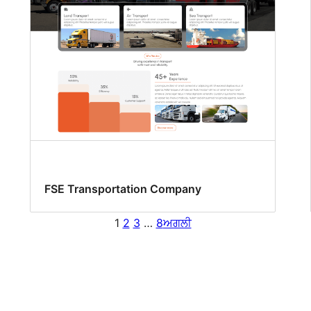
FSE Transportation Company
1
2
3
…
8
ਅਗਲੀ