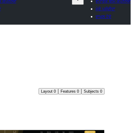
 ਕੰਪਨੀਆਂ
ਵਪਾਰਕ ਥੀਮ ਕੰਪਨੀਆਂ
ਾ
ਮੇਰੇ ਪਸੰਦੀਦਾ
ਦਾਖਲ ਹੋਵੋ
Layout
0
Features
0
Subjects
0