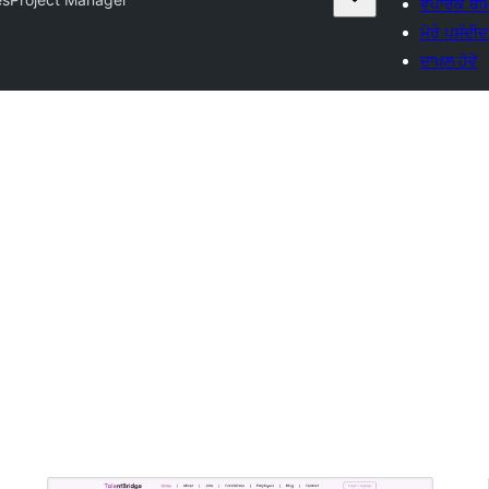
ਵਪਾਰਕ ਥੀਮ
ਮੇਰੇ ਪਸੰਦੀਦ
ਦਾਖਲ ਹੋਵੋ