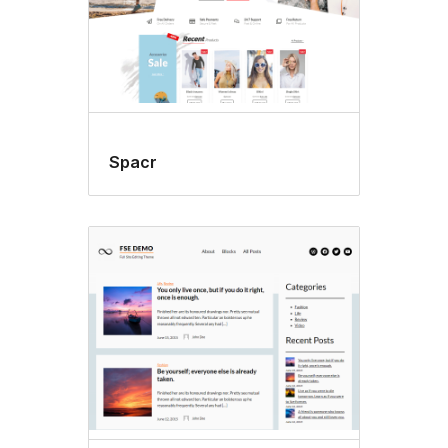
Spacr