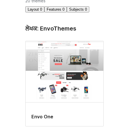
20 themes
Layout
0
Features
0
Subjects
0
ਲੇਖਕ: EnvoThemes
Envo One