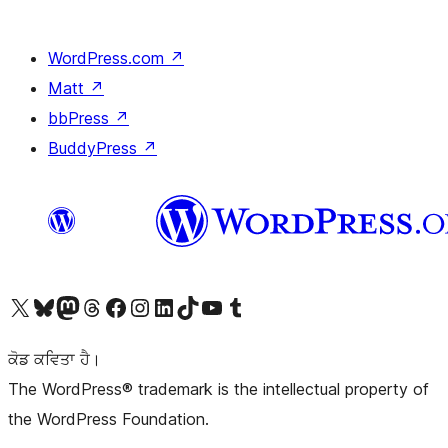
WordPress.com
↗
Matt
↗
bbPress
↗
BuddyPress
↗
Visit our X (formerly Twitter) account
Visit our Bluesky account
Visit our Mastodon account
Visit our Threads account
Visit our Facebook page
Visit our Instagram account
Visit our LinkedIn account
Visit our TikTok account
Visit our YouTube channel
Visit our Tumblr account
ਕੋਡ ਕਵਿਤਾ ਹੈ।
The WordPress® trademark is the intellectual property of
the WordPress Foundation.