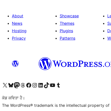
About
Showcase
L
News
Themes
S
Hosting
Plugins
D
Privacy
Patterns
W
Visit our X (formerly Twitter) account
Visit our Bluesky account
Visit our Mastodon account
Visit our Threads account
Visit our Facebook page
Visit our Instagram account
Visit our LinkedIn account
Visit our TikTok account
Visit our YouTube channel
Visit our Tumblr account
ਕੋਡ ਕਵਿਤਾ ਹੈ।
The WordPress® trademark is the intellectual property of