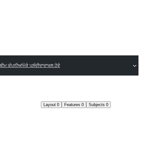
ਥੀਮ ਕੰਪਨੀਆਂ
ਮੇਰੇ ਪਸੰਦੀਦਾ
ਦਾਖਲ ਹੋਵੋ
Layout
0
Features
0
Subjects
0