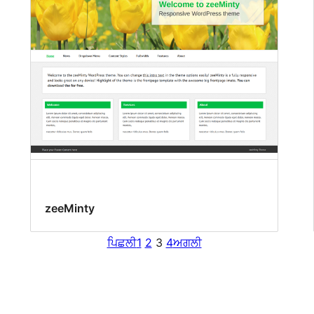
zeeMinty
ਪਿਛਲੀ
1
2
3
4
ਅਗਲੀ