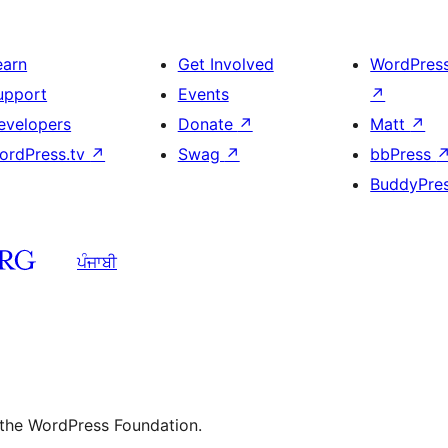
earn
Get Involved
WordPres
upport
Events
↗
evelopers
Donate
↗
Matt
↗
ordPress.tv
↗
Swag
↗
bbPress
BuddyPre
ਪੰਜਾਬੀ
 the WordPress Foundation.