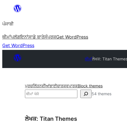
ਸਿੱਧਾ
ਸਮੱਗਰੀ
ਪੰਜਾਬੀ
'ਤੇ
ਜਾਓ
ਥੀਮਾਂ
ਪਲੱਗਇਨਾਂ
ਸਾਡੇ ਬਾਰੇ
ਸੰਪਰਕ
Get WordPress
Get WordPress
ਥੀਮਾਂ
ਲੇਖਕ: Titan Theme
ਪ੍ਰਚਲਿੱਤ
ਨਵੀਂਆਂ
ਭਾਈਚਾਰਕ
ਵਪਾਰਕ
Block themes
ਖੋਜੋ
54 themes
ਲੇਖਕ: Titan Themes