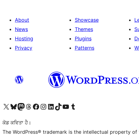
About
Showcase
L
News
Themes
S
Hosting
Plugins
D
Privacy
Patterns
W
Visit our X (formerly Twitter) account
Visit our Bluesky account
Visit our Mastodon account
Visit our Threads account
Visit our Facebook page
Visit our Instagram account
Visit our LinkedIn account
Visit our TikTok account
Visit our YouTube channel
Visit our Tumblr account
ਕੋਡ ਕਵਿਤਾ ਹੈ।
The WordPress® trademark is the intellectual property of