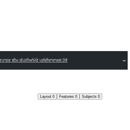
ਵਪਾਰਕ ਥੀਮ ਕੰਪਨੀਆਂ
ਮੇਰੇ ਪਸੰਦੀਦਾ
ਦਾਖਲ ਹੋਵੋ
Layout
0
Features
0
Subjects
0