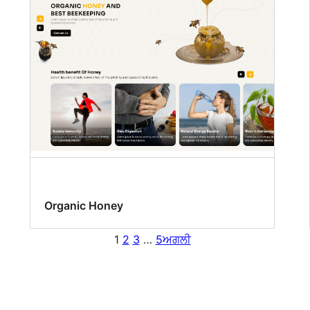
Organic Honey
1
2
3
…
5
ਅਗਲੀ