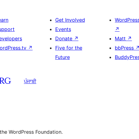
earn
Get Involved
WordPres
upport
Events
↗
evelopers
Donate
↗
Matt
↗
ordPress.tv
↗
Five for the
bbPress
Future
BuddyPre
ਪੰਜਾਬੀ
 the WordPress Foundation.