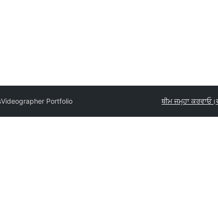
s
Videographer Portfolio
ਥੀਮ ਜਮ੍ਹਾ ਕਰਵਾਓ।