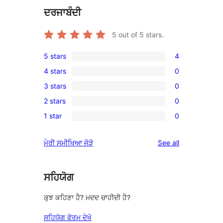
ਦਰਜਾਬੰਦੀ
5
out of 5 stars.
5 stars
4
4
4 stars
0
5-
0
3 stars
0
star
4-
0
reviews
2 stars
0
star
3-
0
reviews
1 star
0
star
2-
0
reviews
star
1-
reviews
ਮੇਰੀ ਸਮੀਖਿਆ ਜੋੜੋ
See all
reviews
star
reviews
ਸਹਿਯੋਗ
ਕੁਝ ਕਹਿਣਾ ਹੈ? ਮਦਦ ਚਾਹੀਦੀ ਹੈ?
ਸਹਿਯੋਗ ਫੋਰਮ ਦੇਖੋ