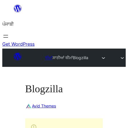
ਸਿੱਧਾ
ਸਮੱਗਰੀ
ਪੰਜਾਬੀ
'ਤੇ
ਜਾਓ
Get WordPress
ਥੀਮਾਂ
ਸਾਰੀਆਂ ਥੀਮਾਂ
Blogzilla
Blogzilla
Avid Themes