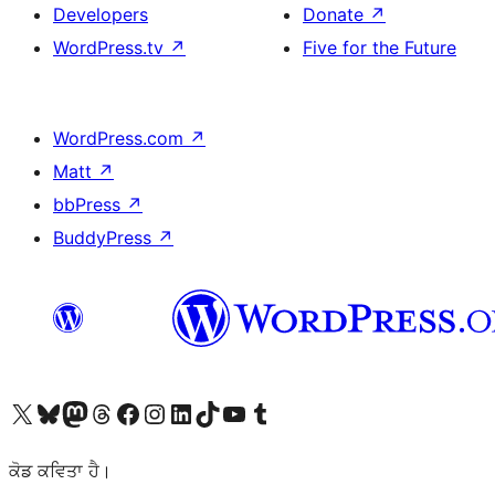
Developers
Donate
↗
WordPress.tv
↗
Five for the Future
WordPress.com
↗
Matt
↗
bbPress
↗
BuddyPress
↗
Visit our X (formerly Twitter) account
Visit our Bluesky account
Visit our Mastodon account
Visit our Threads account
Visit our Facebook page
Visit our Instagram account
Visit our LinkedIn account
Visit our TikTok account
Visit our YouTube channel
Visit our Tumblr account
ਕੋਡ ਕਵਿਤਾ ਹੈ।