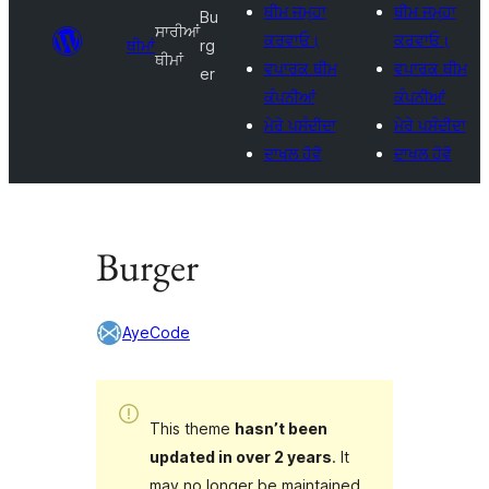
ਥੀਮ ਜਮ੍ਹਾ
ਥੀਮ ਜਮ੍ਹਾ
Bu
ਸਾਰੀਆਂ
ਕਰਵਾਓ।
ਕਰਵਾਓ।
ਥੀਮਾਂ
rg
ਥੀਮਾਂ
ਵਪਾਰਕ ਥੀਮ
ਵਪਾਰਕ ਥੀਮ
er
ਕੰਪਨੀਆਂ
ਕੰਪਨੀਆਂ
ਮੇਰੇ ਪਸੰਦੀਦਾ
ਮੇਰੇ ਪਸੰਦੀਦਾ
ਦਾਖਲ ਹੋਵੋ
ਦਾਖਲ ਹੋਵੋ
Burger
AyeCode
This theme
hasn’t been
updated in over 2 years
. It
may no longer be maintained