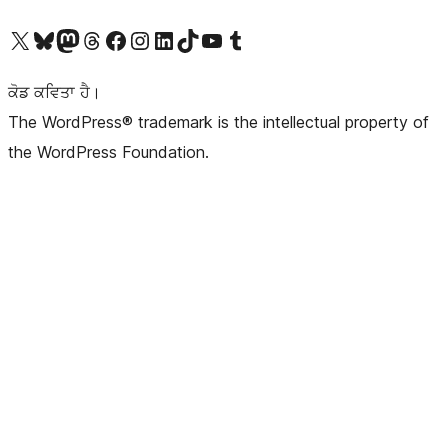
Visit our X (formerly Twitter) account
Visit our Bluesky account
Visit our Mastodon account
Visit our Threads account
Visit our Facebook page
Visit our Instagram account
Visit our LinkedIn account
Visit our TikTok account
Visit our YouTube channel
Visit our Tumblr account
ਕੋਡ ਕਵਿਤਾ ਹੈ।
The WordPress® trademark is the intellectual property of
the WordPress Foundation.