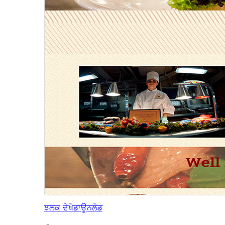
ਝਲਕ ਦੇਖੋ
ਡਾਊਨਲੋਡ