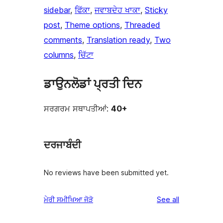
sidebar
, 
ਫਿੱਕਾ
, 
ਜਵਾਬਦੇਹ ਖਾਕਾ
, 
Sticky
post
, 
Theme options
, 
Threaded
comments
, 
Translation ready
, 
Two
columns
, 
ਚਿੱਟਾ
ਡਾਉਨਲੋਡਾਂ ਪ੍ਰਤੀ ਦਿਨ
ਸਰਗਰਮ ਸਥਾਪਤੀਆਂ:
40+
ਦਰਜਾਬੰਦੀ
No reviews have been submitted yet.
reviews
ਮੇਰੀ ਸਮੀਖਿਆ ਜੋੜੋ
See all