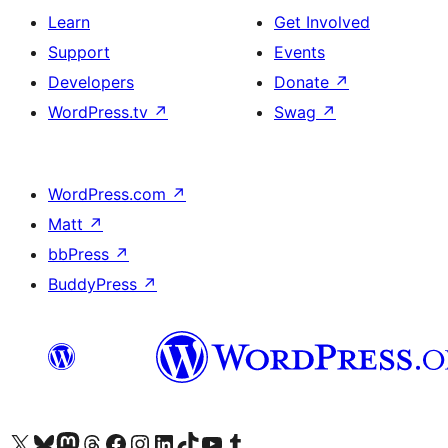
Learn
Get Involved
Support
Events
Developers
Donate
↗
WordPress.tv
↗
Swag
↗
WordPress.com
↗
Matt
↗
bbPress
↗
BuddyPress
↗
Visit our X (formerly Twitter) account
Visit our Bluesky account
Visit our Mastodon account
Visit our Threads account
Visit our Facebook page
Visit our Instagram account
Visit our LinkedIn account
Visit our TikTok account
Visit our YouTube channel
Visit our Tumblr account