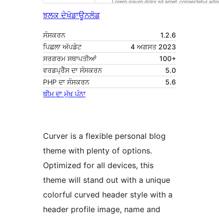
ਝਲਕ ਦੇਖੋ
ਡਾਊਨਲੋਡ
ਸੰਸਕਰਨ
1.2.6
ਪਿਛਲਾ ਅੱਪਡੇਟ
4 ਅਗਸਤ 2023
ਸਰਗਰਮ ਸਥਾਪਤੀਆਂ
100+
ਵਰਡਪ੍ਰੈੱਸ ਦਾ ਸੰਸਕਰਨ
5.0
PHP ਦਾ ਸੰਸਕਰਨ
5.6
ਥੀਮ ਦਾ ਮੁੱਖ ਪੰਨਾ
Curver is a flexible personal blog
theme with plenty of options.
Optimized for all devices, this
theme will stand out with a unique
colorful curved header style with a
header profile image, name and