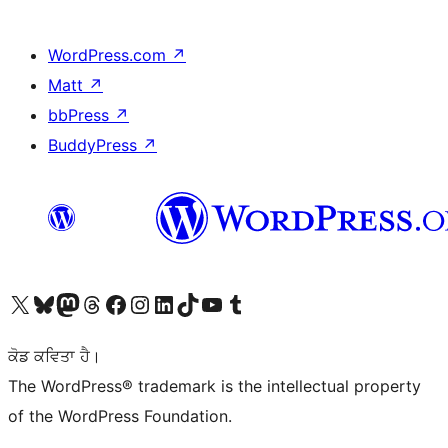
WordPress.com
↗
Matt
↗
bbPress
↗
BuddyPress
↗
Visit our X (formerly Twitter) account
Visit our Bluesky account
Visit our Mastodon account
Visit our Threads account
Visit our Facebook page
Visit our Instagram account
Visit our LinkedIn account
Visit our TikTok account
Visit our YouTube channel
Visit our Tumblr account
ਕੋਡ ਕਵਿਤਾ ਹੈ।
The WordPress® trademark is the intellectual property
of the WordPress Foundation.