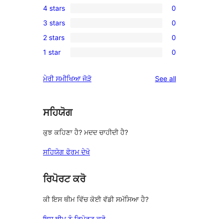
4 stars
0
5-
0
3 stars
0
star
4-
0
reviews
2 stars
0
star
3-
0
reviews
1 star
0
star
2-
0
reviews
star
1-
reviews
ਮੇਰੀ ਸਮੀਖਿਆ ਜੋੜੋ
See all
reviews
star
reviews
ਸਹਿਯੋਗ
ਕੁਝ ਕਹਿਣਾ ਹੈ? ਮਦਦ ਚਾਹੀਦੀ ਹੈ?
ਸਹਿਯੋਗ ਫੋਰਮ ਦੇਖੋ
ਰਿਪੋਰਟ ਕਰੋ
ਕੀ ਇਸ ਥੀਮ ਵਿੱਚ ਕੋਈ ਵੱਡੀ ਸਮੱਸਿਆ ਹੈ?
ਇਸ ਥੀਮ ਨੂੰ ਰਿਪੋਰਟ ਕਰੋ