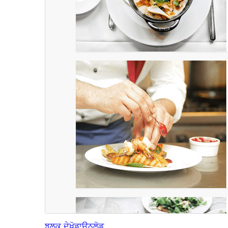
ਝਲਕ ਦੇਖੋ
ਡਾਊਨਲੋਡ