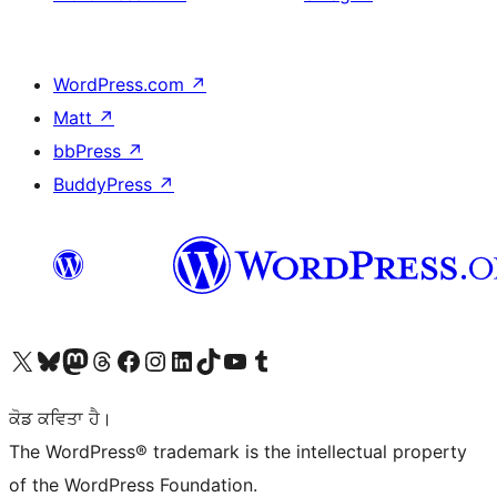
WordPress.com
↗
Matt
↗
bbPress
↗
BuddyPress
↗
Visit our X (formerly Twitter) account
Visit our Bluesky account
Visit our Mastodon account
Visit our Threads account
Visit our Facebook page
Visit our Instagram account
Visit our LinkedIn account
Visit our TikTok account
Visit our YouTube channel
Visit our Tumblr account
ਕੋਡ ਕਵਿਤਾ ਹੈ।
The WordPress® trademark is the intellectual property
of the WordPress Foundation.