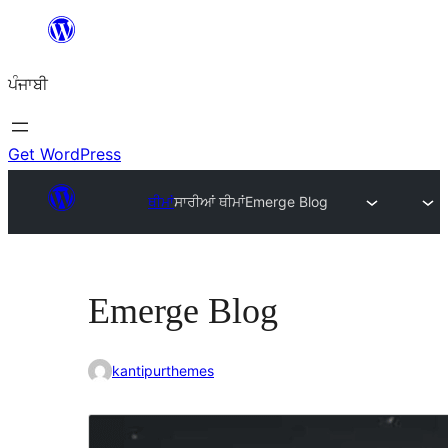
ਸਿੱਧਾ
ਸਮੱਗਰੀ
ਪੰਜਾਬੀ
'ਤੇ
ਜਾਓ
Get WordPress
ਥੀਮਾਂ
ਸਾਰੀਆਂ ਥੀਮਾਂ
Emerge Blog
Emerge Blog
kantipurthemes