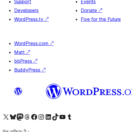
Support
Events
Developers
Donate
↗
WordPress.tv
↗
Five for the Future
WordPress.com
↗
Matt
↗
bbPress
↗
BuddyPress
↗
Visit our X (formerly Twitter) account
Visit our Bluesky account
Visit our Mastodon account
Visit our Threads account
Visit our Facebook page
Visit our Instagram account
Visit our LinkedIn account
Visit our TikTok account
Visit our YouTube channel
Visit our Tumblr account