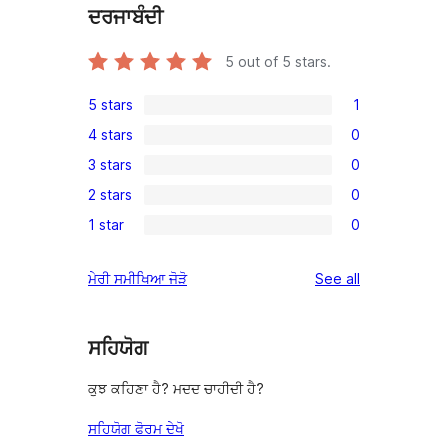
ਦਰਜਾਬੰਦੀ
5
out of 5 stars.
5 stars
1
1
4 stars
0
5-
0
3 stars
0
star
4-
0
review
2 stars
0
star
3-
0
reviews
1 star
0
star
2-
0
reviews
star
1-
reviews
ਮੇਰੀ ਸਮੀਖਿਆ ਜੋੜੋ
See all
reviews
star
reviews
ਸਹਿਯੋਗ
ਕੁਝ ਕਹਿਣਾ ਹੈ? ਮਦਦ ਚਾਹੀਦੀ ਹੈ?
ਸਹਿਯੋਗ ਫੋਰਮ ਦੇਖੋ