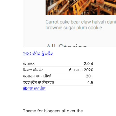
ਝਲਕ ਦੇਖੋ
ਡਾਊਨਲੋਡ
ਸੰਸਕਰਨ
2.0.4
ਪਿਛਲਾ ਅੱਪਡੇਟ
6 ਜਨਵਰੀ 2020
ਸਰਗਰਮ ਸਥਾਪਤੀਆਂ
20+
ਵਰਡਪ੍ਰੈੱਸ ਦਾ ਸੰਸਕਰਨ
4.8
ਥੀਮ ਦਾ ਮੁੱਖ ਪੰਨਾ
Theme for bloggers all over the