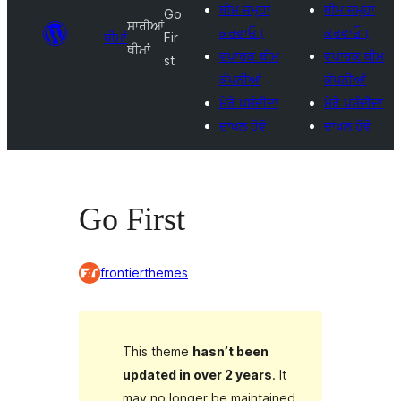
ਥੀਮ ਜਮ੍ਹਾ
ਥੀਮ ਜਮ੍ਹਾ
Go
ਸਾਰੀਆਂ
ਕਰਵਾਓ।
ਕਰਵਾਓ।
ਥੀਮਾਂ
Fir
ਥੀਮਾਂ
ਵਪਾਰਕ ਥੀਮ
ਵਪਾਰਕ ਥੀਮ
st
ਕੰਪਨੀਆਂ
ਕੰਪਨੀਆਂ
ਮੇਰੇ ਪਸੰਦੀਦਾ
ਮੇਰੇ ਪਸੰਦੀਦਾ
ਦਾਖਲ ਹੋਵੋ
ਦਾਖਲ ਹੋਵੋ
Go First
frontierthemes
This theme
hasn’t been
updated in over 2 years
. It
may no longer be maintained