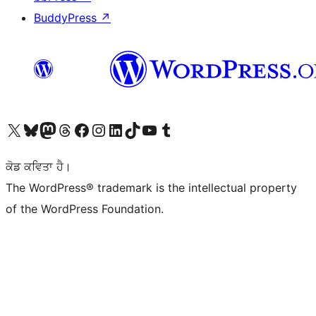
BuddyPress
↗
Visit our X (formerly Twitter) account
Visit our Bluesky account
Visit our Mastodon account
Visit our Threads account
Visit our Facebook page
Visit our Instagram account
Visit our LinkedIn account
Visit our TikTok account
Visit our YouTube channel
Visit our Tumblr account
ਕੋਡ ਕਵਿਤਾ ਹੈ।
The WordPress® trademark is the intellectual property
of the WordPress Foundation.