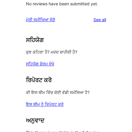
No reviews have been submitted yet.
reviews
ਮੇਰੀ ਸਮੀਖਿਆ ਜੋੜੋ
See all
ਸਹਿਯੋਗ
ਕੁਝ ਕਹਿਣਾ ਹੈ? ਮਦਦ ਚਾਹੀਦੀ ਹੈ?
ਸਹਿਯੋਗ ਫੋਰਮ ਦੇਖੋ
ਰਿਪੋਰਟ ਕਰੋ
ਕੀ ਇਸ ਥੀਮ ਵਿੱਚ ਕੋਈ ਵੱਡੀ ਸਮੱਸਿਆ ਹੈ?
ਇਸ ਥੀਮ ਨੂੰ ਰਿਪੋਰਟ ਕਰੋ
ਅਨੁਵਾਦ