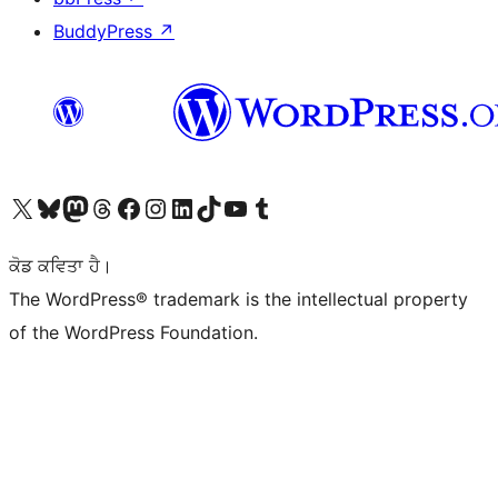
BuddyPress
↗
Visit our X (formerly Twitter) account
Visit our Bluesky account
Visit our Mastodon account
Visit our Threads account
Visit our Facebook page
Visit our Instagram account
Visit our LinkedIn account
Visit our TikTok account
Visit our YouTube channel
Visit our Tumblr account
ਕੋਡ ਕਵਿਤਾ ਹੈ।
The WordPress® trademark is the intellectual property
of the WordPress Foundation.