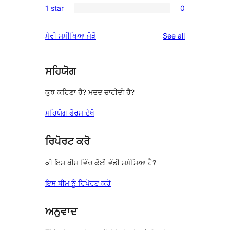
reviews
1 star
0
star
2-
0
reviews
star
1-
reviews
ਮੇਰੀ ਸਮੀਖਿਆ ਜੋੜੋ
See all
reviews
star
reviews
ਸਹਿਯੋਗ
ਕੁਝ ਕਹਿਣਾ ਹੈ? ਮਦਦ ਚਾਹੀਦੀ ਹੈ?
ਸਹਿਯੋਗ ਫੋਰਮ ਦੇਖੋ
ਰਿਪੋਰਟ ਕਰੋ
ਕੀ ਇਸ ਥੀਮ ਵਿੱਚ ਕੋਈ ਵੱਡੀ ਸਮੱਸਿਆ ਹੈ?
ਇਸ ਥੀਮ ਨੂੰ ਰਿਪੋਰਟ ਕਰੋ
ਅਨੁਵਾਦ