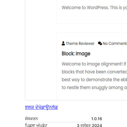
ਝਲਕ ਦੇਖੋ
ਡਾਊਨਲੋਡ
ਸੰਸਕਰਨ
1.0.16
ਪਿਛਲਾ ਅੱਪਡੇਟ
3 ਦਸੰਬਰ 2024