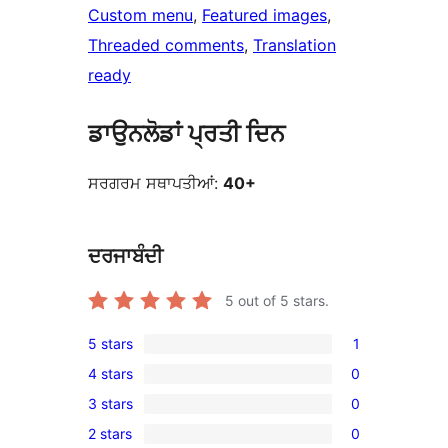
Custom menu
, 
Featured images
, 
Threaded comments
, 
Translation
ready
ਡਾਉਨਲੋਡਾਂ ਪ੍ਰਤੀ ਦਿਨ
ਸਰਗਰਮ ਸਥਾਪਤੀਆਂ:
40+
ਦਰਜਾਬੰਦੀ
5
out of 5 stars.
5 stars
1
1
4 stars
0
5-
0
3 stars
0
star
4-
0
review
2 stars
0
star
3-
0