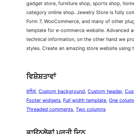
gadget store, furniture shop, sports shop, home
category online shop. Jewelry Store is fully c
Form 7, WooCommerce, and many of other plugin
template for e-commerce website. Advanced a
technical information, on the other hand we pr
styles. Create an amazing store website using 
ਵਿਸ਼ੇਸ਼ਤਾਵਾਂ
ਬਲੌਗ
, 
Custom background
, 
Custom header
, 
Cus
Footer widgets
, 
Full width template
, 
One colum
Threaded comments
, 
Two columns
ਡਾਉਨਲੋਡਾਂ ਪ੍ਰਤੀ ਦਿਨ