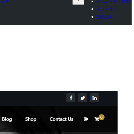
ਪਨੀਆਂ
ਵਪਾਰਕ ਥੀਮ ਕੰਪਨੀਆਂ
ਮੇਰੇ ਪਸੰਦੀਦਾ
ਦਾਖਲ ਹੋਵੋ
ਝਲਕ ਦੇਖੋ
ਡਾਊਨਲੋਡ
ਸੰਸਕਰਨ
2.5.2
ਪਿਛਲਾ ਅੱਪਡੇਟ
23 ਦਸੰਬਰ 2025
ਸਰਗਰਮ ਸਥਾਪਤੀਆਂ
200+
ਵਰਡਪ੍ਰੈੱਸ ਦਾ ਸੰਸਕਰਨ
5.6