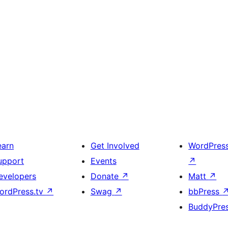
earn
Get Involved
WordPres
upport
Events
↗
evelopers
Donate
↗
Matt
↗
ordPress.tv
↗
Swag
↗
bbPress
BuddyPre