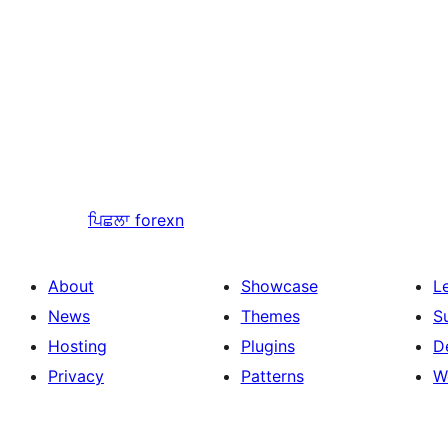
ਪਿਛਲਾ
forexn
About
Showcase
L
News
Themes
S
Hosting
Plugins
D
Privacy
Patterns
W