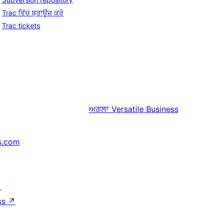
Trac ਵਿੱਚ ਬ੍ਰਾਊਜ਼ ਕਰੋ
Trac tickets
ਅਗਲਾ
Versatile Business
s.com
↗
ss
↗