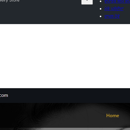
ਵਪਾਰਕ ਥੀਮ ਕੰ
ਮੇਰੇ ਪਸੰਦੀਦਾ
ਦਾਖਲ ਹੋਵੋ