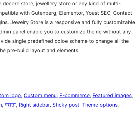
 decore store, jewellery store or any kind of multi-
ompatible with Gutenberg, Elementor, Yoast SEO, Contact
s. Jewelry Store is a responsive and fully customizable
dmin panel enable you to customize theme without any
ovide single predefined coloe scheme to change all the
the pre-build layout and elements.
tom logo
, 
Custom menu
, 
E-commerce
, 
Featured images
, 
n
, 
ਬਸਤਾ
, 
Right sidebar
, 
Sticky post
, 
Theme options
, 