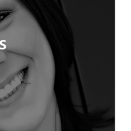
PHP ਦਾ ਸੰਸਕਰਨ
5.6
ਥੀਮ ਦਾ ਮੁੱਖ ਪੰਨਾ