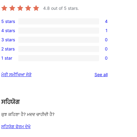
4.8
out of 5 stars.
5 stars
4
4
4 stars
1
5-
1
3 stars
0
star
4-
0
reviews
2 stars
0
star
3-
0
review
1 star
0
star
2-
0
reviews
star
1-
reviews
ਮੇਰੀ ਸਮੀਖਿਆ ਜੋੜੋ
See all
reviews
star
reviews
ਸਹਿਯੋਗ
ਕੁਝ ਕਹਿਣਾ ਹੈ? ਮਦਦ ਚਾਹੀਦੀ ਹੈ?
ਸਹਿਯੋਗ ਫੋਰਮ ਦੇਖੋ