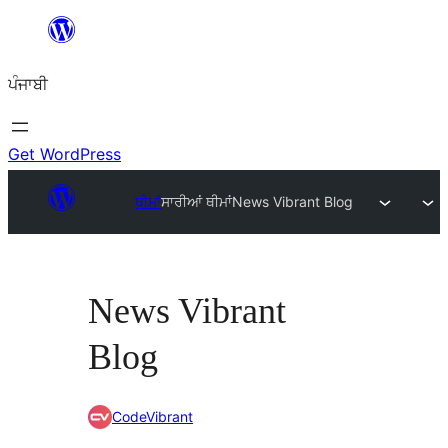
ਸਿੱਧਾ
ਸਮੱਗਰੀ
ਪੰਜਾਬੀ
'ਤੇ
ਜਾਓ
Get WordPress
ਥੀਮਾਂ
ਸਾਰੀਆਂ ਥੀਮਾਂ
News Vibrant Blog
News Vibrant
Blog
CodeVibrant