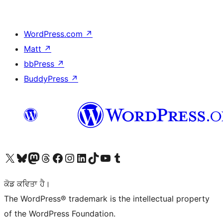
WordPress.com
↗
Matt
↗
bbPress
↗
BuddyPress
↗
Visit our X (formerly Twitter) account
Visit our Bluesky account
Visit our Mastodon account
Visit our Threads account
Visit our Facebook page
Visit our Instagram account
Visit our LinkedIn account
Visit our TikTok account
Visit our YouTube channel
Visit our Tumblr account
ਕੋਡ ਕਵਿਤਾ ਹੈ।
The WordPress® trademark is the intellectual property
of the WordPress Foundation.