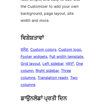
the Customizer to add your own
background, page layout, site
width and more.
ਵਿਸ਼ੇਸ਼ਤਾਵਾਂ
ਬਲੌਗ
, 
Custom colors
, 
Custom logo
, 
Footer widgets
, 
Full width template
, 
Grid layout
, 
Left sidebar
, 
ਖਬਰਾਂ
, 
One
column
, 
Right sidebar
, 
Three
columns
, 
Translation ready
, 
Two
columns
ਡਾਉਨਲੋਡਾਂ ਪ੍ਰਤੀ ਦਿਨ