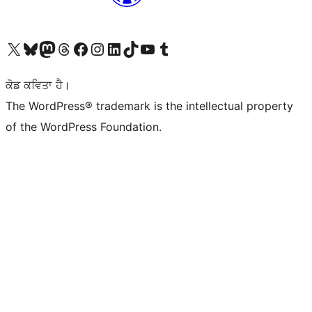
Visit our X (formerly Twitter) account
Visit our Bluesky account
Visit our Mastodon account
Visit our Threads account
Visit our Facebook page
Visit our Instagram account
Visit our LinkedIn account
Visit our TikTok account
Visit our YouTube channel
Visit our Tumblr account
ਕੋਡ ਕਵਿਤਾ ਹੈ।
The WordPress® trademark is the intellectual property
of the WordPress Foundation.