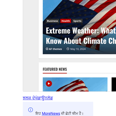
ਝਲਕ ਦੇਖੋ
ਡਾਊਨਲੋਡ
ਇਹ
MoreNews
ਦੀ ਛੋਟੀ ਥੀਮ ਹੈ।