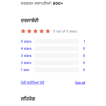
ਸਰਗਰਮ ਸਥਾਪਤੀਆਂ:
800+
ਦਰਜਾਬੰਦੀ
5
out of 5 stars.
5 stars
1
1
4 stars
0
5-
0
3 stars
0
star
4-
0
review
2 stars
0
star
3-
0
reviews
1 star
0
star
2-
0
reviews
star
1-
reviews
ਮੇਰੀ ਸਮੀਖਿਆ ਜੋੜੋ
See all
reviews
star
reviews
ਸਹਿਯੋਗ