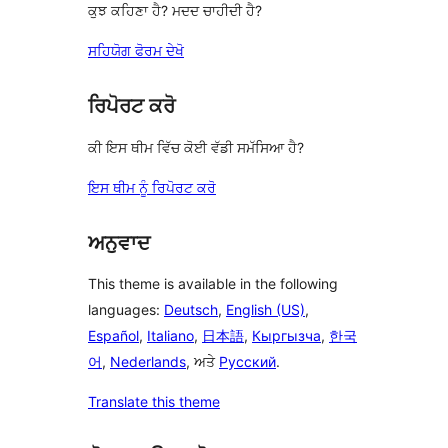
ਕੁਝ ਕਹਿਣਾ ਹੈ? ਮਦਦ ਚਾਹੀਦੀ ਹੈ?
ਸਹਿਯੋਗ ਫੋਰਮ ਦੇਖੋ
ਰਿਪੋਰਟ ਕਰੋ
ਕੀ ਇਸ ਥੀਮ ਵਿੱਚ ਕੋਈ ਵੱਡੀ ਸਮੱਸਿਆ ਹੈ?
ਇਸ ਥੀਮ ਨੂੰ ਰਿਪੋਰਟ ਕਰੋ
ਅਨੁਵਾਦ
This theme is available in the following
languages:
Deutsch
,
English (US)
,
Español
,
Italiano
,
日本語
,
Кыргызча
,
한국
어
,
Nederlands
, ਅਤੇ
Русский
.
Translate this theme