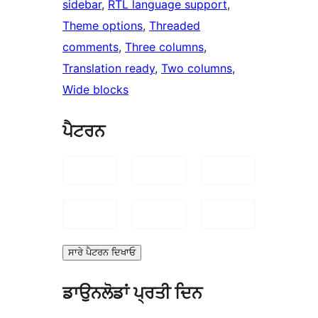
sidebar
, 
RTL language support
, 
Theme options
, 
Threaded
comments
, 
Three columns
, 
Translation ready
, 
Two columns
, 
Wide blocks
ਪੈਟਰਨ
ਸਾਰੇ ਪੈਟਰਨ ਦਿਖਾਓ
ਡਾਉਨਲੋਡਾਂ ਪ੍ਰਤੀ ਦਿਨ