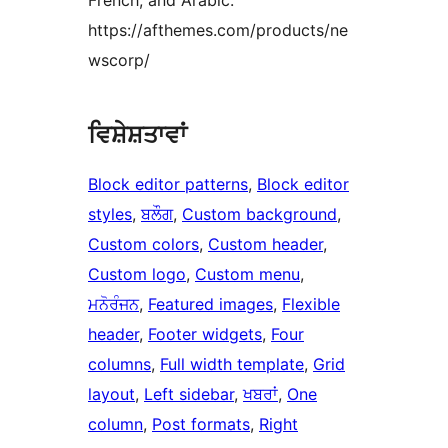
French, and Arabic.
https://afthemes.com/products/ne
wscorp/
ਵਿਸ਼ੇਸ਼ਤਾਵਾਂ
Block editor patterns
, 
Block editor
styles
, 
ਬਲੌਗ
, 
Custom background
, 
Custom colors
, 
Custom header
, 
Custom logo
, 
Custom menu
, 
ਮਨੋਰੰਜਨ
, 
Featured images
, 
Flexible
header
, 
Footer widgets
, 
Four
columns
, 
Full width template
, 
Grid
layout
, 
Left sidebar
, 
ਖਬਰਾਂ
, 
One
column
, 
Post formats
, 
Right