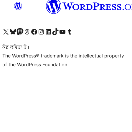
Visit our X (formerly Twitter) account
Visit our Bluesky account
Visit our Mastodon account
Visit our Threads account
Visit our Facebook page
Visit our Instagram account
Visit our LinkedIn account
Visit our TikTok account
Visit our YouTube channel
Visit our Tumblr account
ਕੋਡ ਕਵਿਤਾ ਹੈ।
The WordPress® trademark is the intellectual property
of the WordPress Foundation.