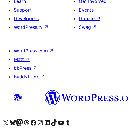
Learn
Get Involved
Support
Events
Developers
Donate
↗
WordPress.tv
↗
Swag
↗
WordPress.com
↗
Matt
↗
bbPress
↗
BuddyPress
↗
Visit our X (formerly Twitter) account
Visit our Bluesky account
Visit our Mastodon account
Visit our Threads account
Visit our Facebook page
Visit our Instagram account
Visit our LinkedIn account
Visit our TikTok account
Visit our YouTube channel
Visit our Tumblr account