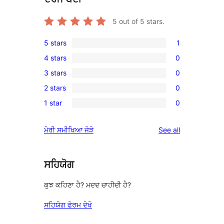
5
out of 5 stars.
5 stars
1
1
4 stars
0
5-
0
3 stars
0
star
4-
0
review
2 stars
0
star
3-
0
reviews
1 star
0
star
2-
0
reviews
star
1-
reviews
ਮੇਰੀ ਸਮੀਖਿਆ ਜੋੜੋ
See all
reviews
star
reviews
ਸਹਿਯੋਗ
ਕੁਝ ਕਹਿਣਾ ਹੈ? ਮਦਦ ਚਾਹੀਦੀ ਹੈ?
ਸਹਿਯੋਗ ਫੋਰਮ ਦੇਖੋ