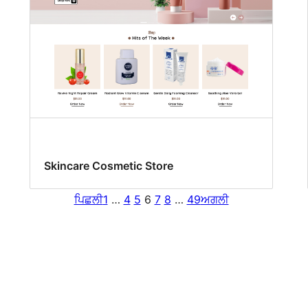
Skincare Cosmetic Store
ਪਿਛਲੀ
1
…
4
5
6
7
8
…
49
ਅਗਲੀ