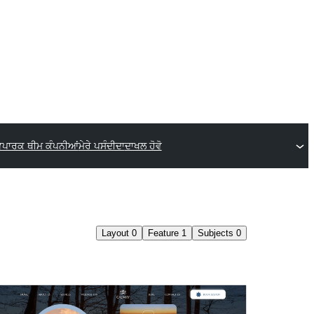
ਵਪਾਰਕ ਥੀਮ ਕੰਪਨੀਆਂ
ਮੇਰੇ ਪਸੰਦੀਦਾ
ਦਾਖਲ ਹੋਵੋ
Layout
0
Feature
1
Subjects
0