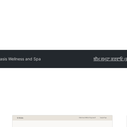
asis Wellness and Spa
ਥੀਮ ਜਮ੍ਹਾ ਕਰਵਾਓ।