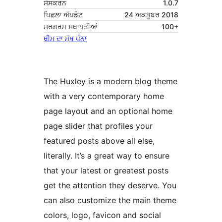
ਸੰਸਕਰਨ
1.0.7
ਪਿਛਲਾ ਅੱਪਡੇਟ
24 ਅਕਤੂਬਰ 2018
ਸਰਗਰਮ ਸਥਾਪਤੀਆਂ
100+
ਥੀਮ ਦਾ ਮੁੱਖ ਪੰਨਾ
The Huxley is a modern blog theme
with a very contemporary home
page layout and an optional home
page slider that profiles your
featured posts above all else,
literally. It’s a great way to ensure
that your latest or greatest posts
get the attention they deserve. You
can also customize the main theme
colors, logo, favicon and social