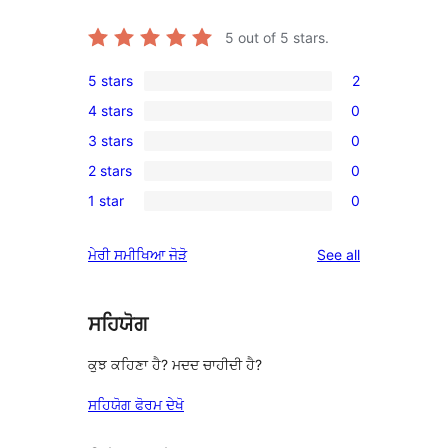
5
out of 5 stars.
5 stars
2
2
4 stars
0
5-
0
3 stars
0
star
4-
0
reviews
2 stars
0
star
3-
0
reviews
1 star
0
star
2-
0
reviews
star
1-
reviews
ਮੇਰੀ ਸਮੀਖਿਆ ਜੋੜੋ
See all
reviews
star
reviews
ਸਹਿਯੋਗ
ਕੁਝ ਕਹਿਣਾ ਹੈ? ਮਦਦ ਚਾਹੀਦੀ ਹੈ?
ਸਹਿਯੋਗ ਫੋਰਮ ਦੇਖੋ