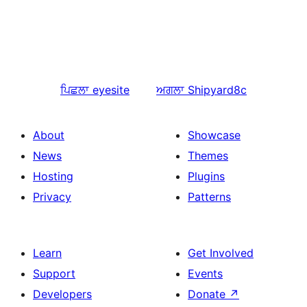
ਪਿਛਲਾ
eyesite
ਅਗਲਾ
Shipyard8c
About
Showcase
News
Themes
Hosting
Plugins
Privacy
Patterns
Learn
Get Involved
Support
Events
Developers
Donate
↗