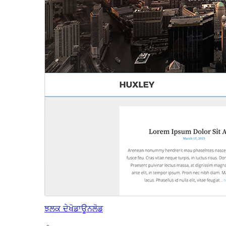
ਝਲਕ ਦੇਖੋ
ਡਾਊਨਲੋਡ