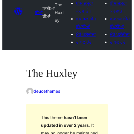
ਥੀਮ ਜਮ੍ਹਾ
ਥੀਮ ਜਮ੍ਹਾ
The
ਸਾਰੀਆਂ
ਕਰਵਾਓ।
ਕਰਵਾਓ।
ਥੀਮਾਂ
Huxl
ਥੀਮਾਂ
ਵਪਾਰਕ ਥੀਮ
ਵਪਾਰਕ ਥੀਮ
ey
ਕੰਪਨੀਆਂ
ਕੰਪਨੀਆਂ
ਮੇਰੇ ਪਸੰਦੀਦਾ
ਮੇਰੇ ਪਸੰਦੀਦਾ
ਦਾਖਲ ਹੋਵੋ
ਦਾਖਲ ਹੋਵੋ
The Huxley
deucethemes
This theme
hasn’t been
updated in over 2 years
. It
may no longer be maintained