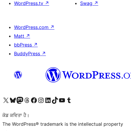
WordPress.tv
↗
Swag
↗
WordPress.com
↗
Matt
↗
bbPress
↗
BuddyPress
↗
Visit our X (formerly Twitter) account
Visit our Bluesky account
Visit our Mastodon account
Visit our Threads account
Visit our Facebook page
Visit our Instagram account
Visit our LinkedIn account
Visit our TikTok account
Visit our YouTube channel
Visit our Tumblr account
ਕੋਡ ਕਵਿਤਾ ਹੈ।
The WordPress® trademark is the intellectual property