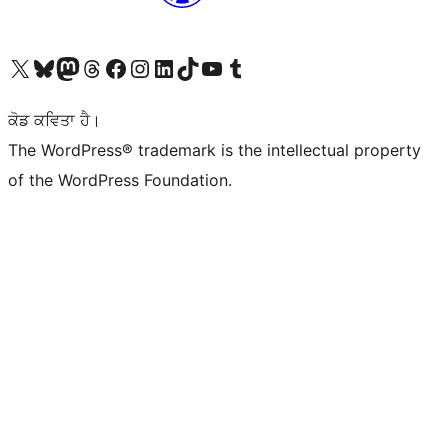
Visit our X (formerly Twitter) account
Visit our Bluesky account
Visit our Mastodon account
Visit our Threads account
Visit our Facebook page
Visit our Instagram account
Visit our LinkedIn account
Visit our TikTok account
Visit our YouTube channel
Visit our Tumblr account
ਕੋਡ ਕਵਿਤਾ ਹੈ।
The WordPress® trademark is the intellectual property
of the WordPress Foundation.