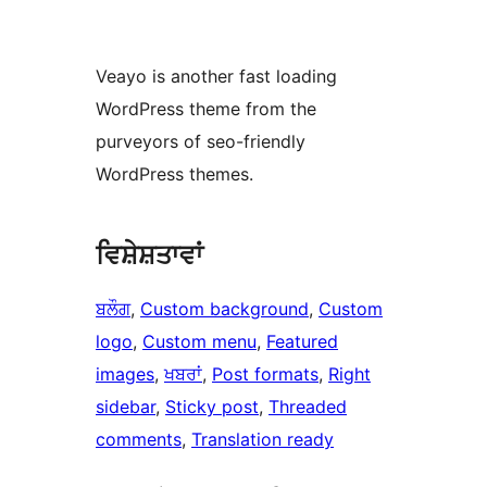
Veayo is another fast loading
WordPress theme from the
purveyors of seo-friendly
WordPress themes.
ਵਿਸ਼ੇਸ਼ਤਾਵਾਂ
ਬਲੌਗ
, 
Custom background
, 
Custom
logo
, 
Custom menu
, 
Featured
images
, 
ਖਬਰਾਂ
, 
Post formats
, 
Right
sidebar
, 
Sticky post
, 
Threaded
comments
, 
Translation ready