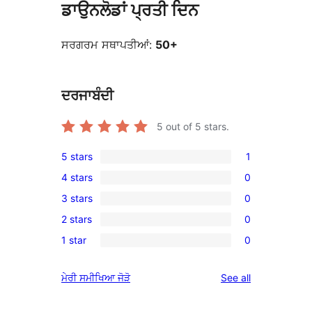
ਡਾਉਨਲੋਡਾਂ ਪ੍ਰਤੀ ਦਿਨ
ਸਰਗਰਮ ਸਥਾਪਤੀਆਂ:
50+
ਦਰਜਾਬੰਦੀ
5
out of 5 stars.
5 stars
1
1
4 stars
0
5-
0
3 stars
0
star
4-
0
review
2 stars
0
star
3-
0
reviews
1 star
0
star
2-
0
reviews
star
1-
reviews
ਮੇਰੀ ਸਮੀਖਿਆ ਜੋੜੋ
See all
reviews
star
reviews