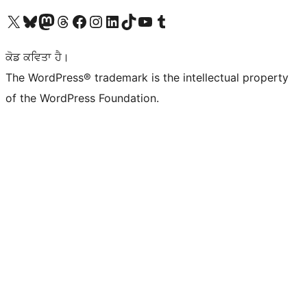
Visit our X (formerly Twitter) account
Visit our Bluesky account
Visit our Mastodon account
Visit our Threads account
Visit our Facebook page
Visit our Instagram account
Visit our LinkedIn account
Visit our TikTok account
Visit our YouTube channel
Visit our Tumblr account
ਕੋਡ ਕਵਿਤਾ ਹੈ।
The WordPress® trademark is the intellectual property
of the WordPress Foundation.