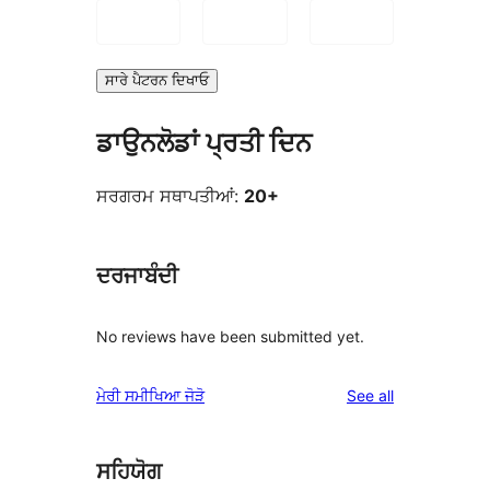
ਸਾਰੇ ਪੈਟਰਨ ਦਿਖਾਓ
ਡਾਉਨਲੋਡਾਂ ਪ੍ਰਤੀ ਦਿਨ
ਸਰਗਰਮ ਸਥਾਪਤੀਆਂ:
20+
ਦਰਜਾਬੰਦੀ
No reviews have been submitted yet.
reviews
ਮੇਰੀ ਸਮੀਖਿਆ ਜੋੜੋ
See all
ਸਹਿਯੋਗ