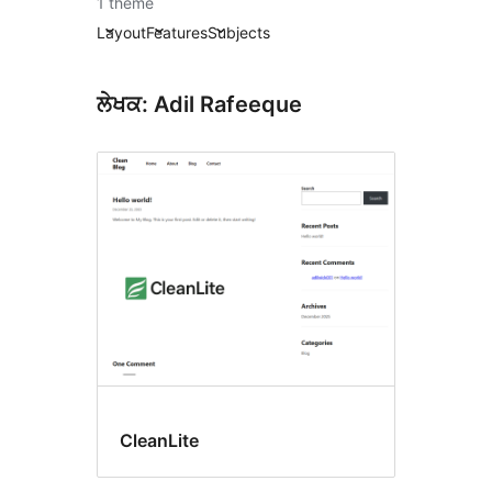
1 theme
Layout
Features
Subjects
ਲੇਖਕ: Adil Rafeeque
CleanLite