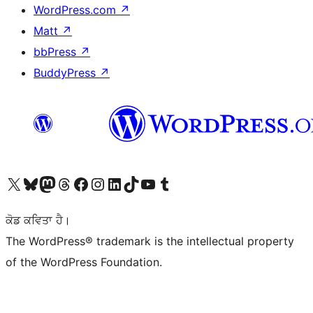
WordPress.com
↗
Matt
↗
bbPress
↗
BuddyPress
↗
Visit our X (formerly Twitter) account
Visit our Bluesky account
Visit our Mastodon account
Visit our Threads account
Visit our Facebook page
Visit our Instagram account
Visit our LinkedIn account
Visit our TikTok account
Visit our YouTube channel
Visit our Tumblr account
ਕੋਡ ਕਵਿਤਾ ਹੈ।
The WordPress® trademark is the intellectual property
of the WordPress Foundation.