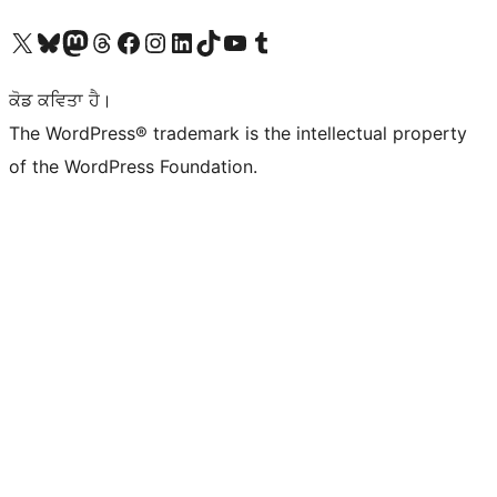
Visit our X (formerly Twitter) account
Visit our Bluesky account
Visit our Mastodon account
Visit our Threads account
Visit our Facebook page
Visit our Instagram account
Visit our LinkedIn account
Visit our TikTok account
Visit our YouTube channel
Visit our Tumblr account
ਕੋਡ ਕਵਿਤਾ ਹੈ।
The WordPress® trademark is the intellectual property
of the WordPress Foundation.