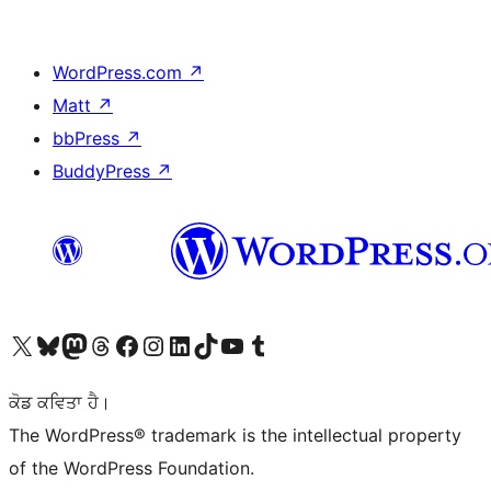
WordPress.com
↗
Matt
↗
bbPress
↗
BuddyPress
↗
Visit our X (formerly Twitter) account
Visit our Bluesky account
Visit our Mastodon account
Visit our Threads account
Visit our Facebook page
Visit our Instagram account
Visit our LinkedIn account
Visit our TikTok account
Visit our YouTube channel
Visit our Tumblr account
ਕੋਡ ਕਵਿਤਾ ਹੈ।
The WordPress® trademark is the intellectual property
of the WordPress Foundation.