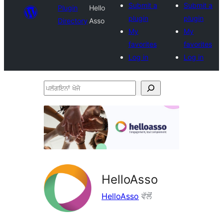
Submit a
Submit a
Plugin
Hello
plugin
plugin
Directory
Asso
My
My
favorites
favorites
Log in
Log in
ਪਲੱਗਇਨਾਂ
ਖੋਜੋ
HelloAsso
HelloAsso
ਵੱਲੋਂ