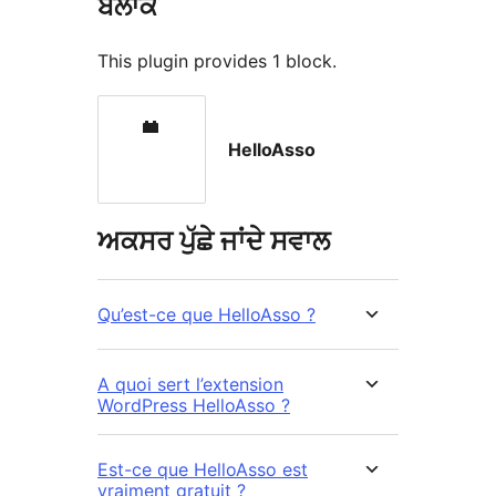
ਬਲਾਕ
This plugin provides 1 block.
HelloAsso
ਅਕਸਰ ਪੁੱਛੇ ਜਾਂਦੇ ਸਵਾਲ
Qu’est-ce que HelloAsso ?
A quoi sert l’extension
WordPress HelloAsso ?
Est-ce que HelloAsso est
vraiment gratuit ?