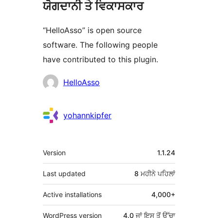
ਯੋਗਦਾਨੀ ਤੇ ਵਿਕਾਸਕਾਰ
“HelloAsso” is open source
software. The following people
have contributed to this plugin.
ਯੋਗਦਾਨੀ
HelloAsso
yohannkipfer
ਮੈਟਾ
Version
1.1.24
Last updated
8 ਮਹੀਨੇ
ਪਹਿਲਾਂ
Active installations
4,000+
WordPress version
4.0 ਜਾਂ ਇਸ ਤੋਂ ਉੱਚਾ