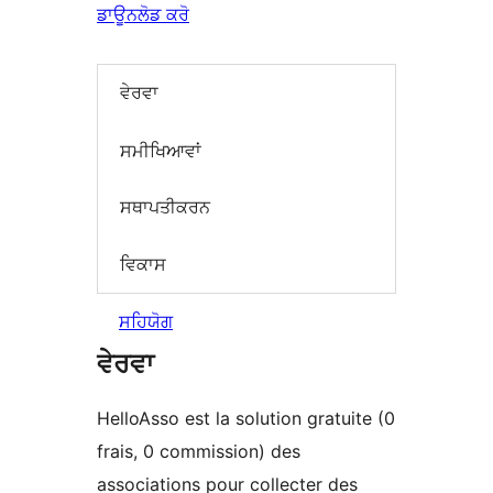
ਡਾਊਨਲੋਡ ਕਰੋ
ਵੇਰਵਾ
ਸਮੀਖਿਆਵਾਂ
ਸਥਾਪਤੀਕਰਨ
ਵਿਕਾਸ
ਸਹਿਯੋਗ
ਵੇਰਵਾ
HelloAsso est la solution gratuite (0
frais, 0 commission) des
associations pour collecter des