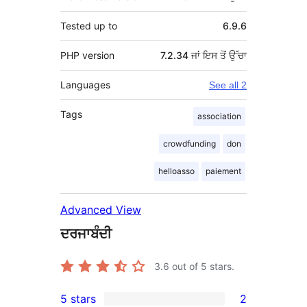
Tested up to
6.9.6
PHP version
7.2.34 ਜਾਂ ਇਸ ਤੋਂ ਉੱਚਾ
Languages
See all 2
Tags
association
crowdfunding
don
helloasso
paiement
Advanced View
ਦਰਜਾਬੰਦੀ
3.6
out of 5 stars.
5 stars
2